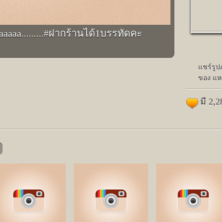
aaaa.........#ฝากร้านได้1บรรทัดคะ
แชร์รู
ของ แหม
มี 2,