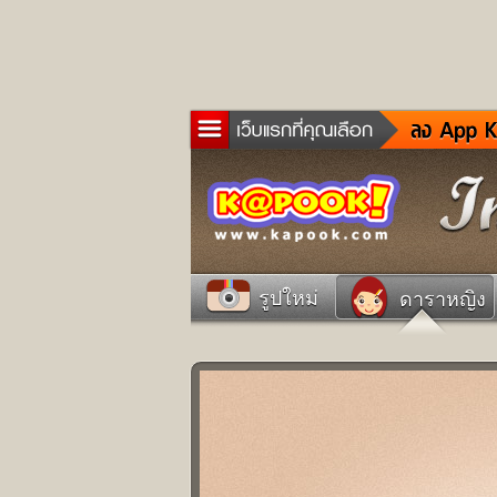
ข่าว
ละค
เกม
ตรว
ดูด
รูปใหม่
ดาราหญิง
ผู้ช
แวะ
dict
Twit