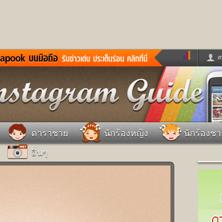
ส
ด่วน
ข่าวสั้น
ข่าวดารา
ร
หนังใหม่
ฟังเพลง
หมากรุกไทย
แชทหมากฮอส
จหวย
ผู้หญิง
แต่งงาน
วง
ทำนายฝัน
สุขภาพ
ดาราชาย
นักร้องหญิง
นักร้องช
าย
ผลบอล
บ้านและการตกแต
อื่นๆ
ชิมแวะพัก
กลอน
iCare
ionary
เช็คความเร็วเน็ต
iPhone
ter
อินสตาแกรมดารา
MSN