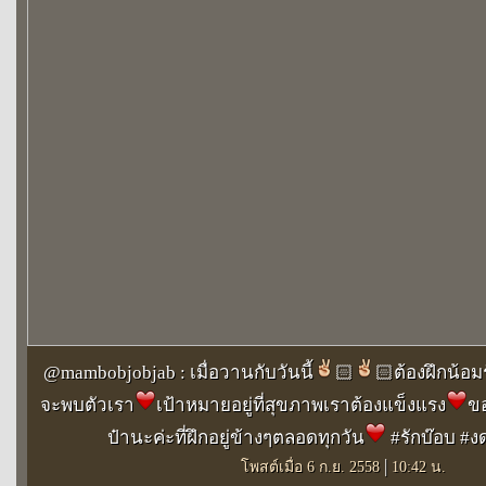
@mambobjobjab : เมื่อวานกับวันนี้
🏻️
🏻ต้องฝึกน้อมร
จะพบตัวเรา
️เป้าหมายอยู่ที่สุขภาพเราต้องแข็งแรง
️ข
ป๋านะค่ะที่ฝึกอยู่ข้างๆตลอดทุกวัน
️ #รักบ๊อบ 
|
โพสต์เมื่อ 6 ก.ย. 2558
10:42 น.