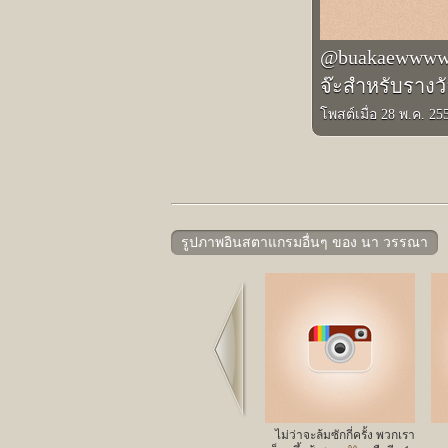
@buakaewwwww :
จ๊ะสำหรับรางวั
โพสต์เมื่อ 28 พ.ค. 2
รูปภาพอินสตาแกรมอื่นๆ ของ นา วรรณา
Prev
ไม่ว่าจะล้มซักกี่ครั้ง พวกเรา