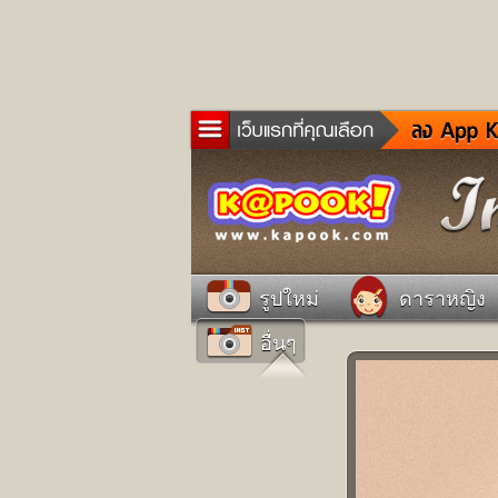
ข่าว
ละค
เกม
ตรว
ดูด
รูปใหม่
ดาราหญิง
ผู้ช
อื่นๆ
แวะ
dict
Twit