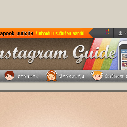
ส
ด่วน
ข่าวสั้น
ข่าวดารา
ร
หนังใหม่
ฟังเพลง
หมากรุกไทย
แชทหมากฮอส
จหวย
ผู้หญิง
แต่งงาน
วง
ทำนายฝัน
สุขภาพ
ดาราชาย
นักร้องหญิง
นักร้องชา
าย
ผลบอล
บ้านและการตกแต
ชิมแวะพัก
กลอน
iCare
ionary
เช็คความเร็วเน็ต
iPhone
ter
อินสตาแกรมดารา
MSN