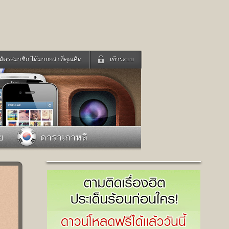
มัครสมาชิก ได้มากกว่าที่คุณคิด
เข้าระบบ
เข้าระบบด้วย User Kapook
ดูทีวี
ฟังวิทยุออนไลน์
Email
Glitter
Password
แม่และเด็ก
สัตว์เลี้ยง
ย
ดาราเกาหลี
่ง
ท่องเที่ยว
การศึกษา
เข้าระบบด้วย Facebook
Facebook