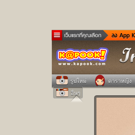
ข่าว
ละค
เกม
ตรว
ดูด
รูปใหม่
ดาราหญิง
ผู้ช
อื่นๆ
แวะ
dict
Twit