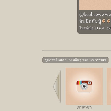
@buakaewwwww 
จับมือกันสู้
โพสต์เมื่อ 23 พ.ค. 2
รูปภาพอินสตาแกรมอื่นๆ ของ นา วรรณา
Prev
😴😴😴;