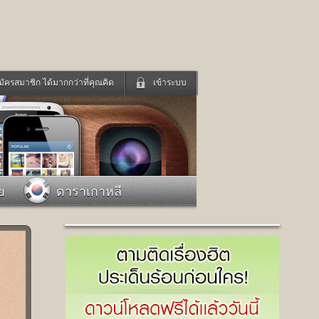
มัครสมาชิก ได้มากกว่าที่คุณคิด
เข้าระบบ
เข้าระบบด้วย User Kapook
ดูทีวี
ฟังวิทยุออนไลน์
Email
Glitter
Password
แม่และเด็ก
สัตว์เลี้ยง
ย
ดาราเกาหลี
่ง
ท่องเที่ยว
การศึกษา
เข้าระบบด้วย Facebook
Facebook