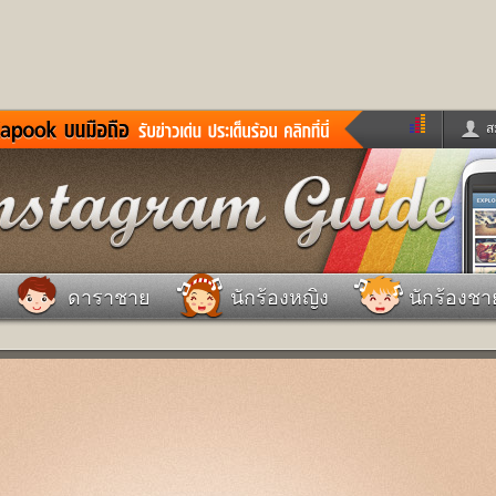
ส
ด่วน
ข่าวสั้น
ข่าวดารา
ร
หนังใหม่
ฟังเพลง
หมากรุกไทย
แชทหมากฮอส
จหวย
ผู้หญิง
แต่งงาน
วง
ทำนายฝัน
สุขภาพ
ดาราชาย
นักร้องหญิง
นักร้องชา
าย
ผลบอล
บ้านและการตกแต
ชิมแวะพัก
กลอน
iCare
ionary
เช็คความเร็วเน็ต
iPhone
ter
อินสตาแกรมดารา
MSN