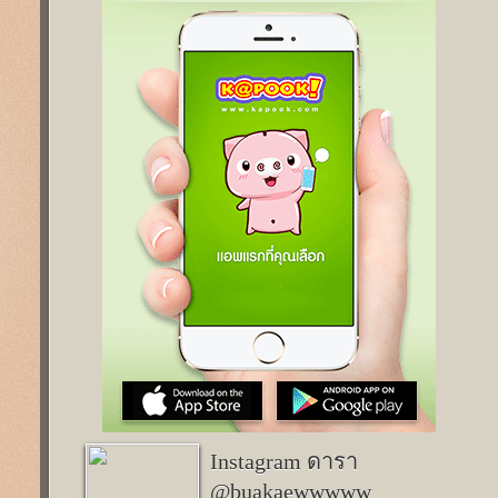
Instagram ดารา
@buakaewwwww