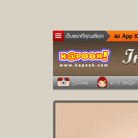
ข่าว
ละค
เกม
ตรว
ดูด
รูปใหม่
ดาราหญิง
ผู้ช
แวะ
dict
Twit