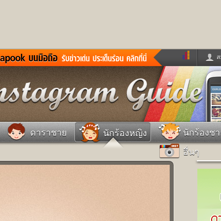
ส
ด่วน
ข่าวสั้น
ข่าวดารา
ร
หนังใหม่
ฟังเพลง
หมากรุกไทย
แชทหมากฮอส
จหวย
ผู้หญิง
แต่งงาน
วง
ทำนายฝัน
สุขภาพ
ดาราชาย
นักร้องช
นักร้องหญิง
าย
ผลบอล
บ้านและการตกแต
อื่นๆ
ชิมแวะพัก
กลอน
iCare
ionary
เช็คความเร็วเน็ต
iPhone
ter
อินสตาแกรมดารา
MSN