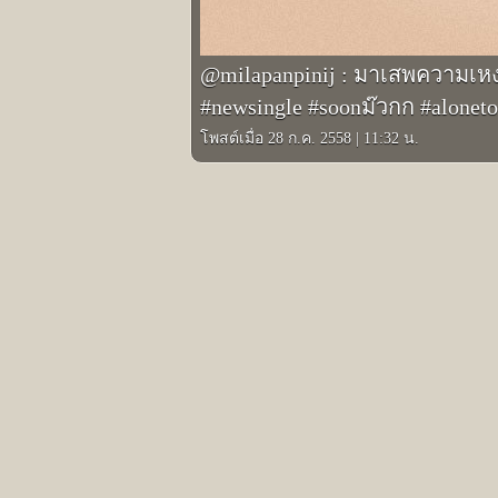
@milapanpinij : มาเสพความเหงา
#newsingle #soonม๊วกก #aloneto
โพสต์เมื่อ 28 ก.ค. 2558
|
11:32 น.
รูปภาพอินสตาแกรมอื่นๆ ของ มิล่า Kamikaze
Prev