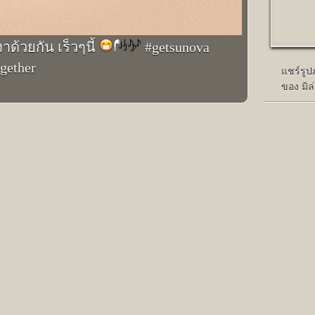
ด้วยกัน เร็วๆนี้
#getsunova
gether
แชร์รู
ของ มิล
มี 18