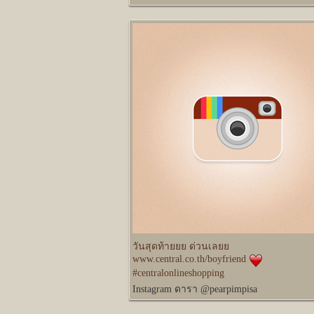
วันสุดท้ายยย ด่วนเลยย
www.central.co.th/boyfriend
#centralonlineshopping
Instagram ดารา @pearpimpisa