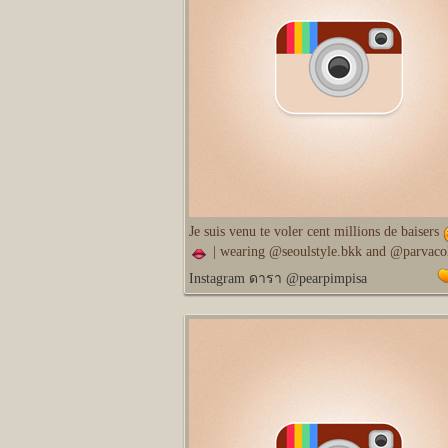
Je suis venu te voler cent millions de baisers
| wearing @seoulstyle.bkk and @parvacol
Instagram ดารา @pearpimpisa