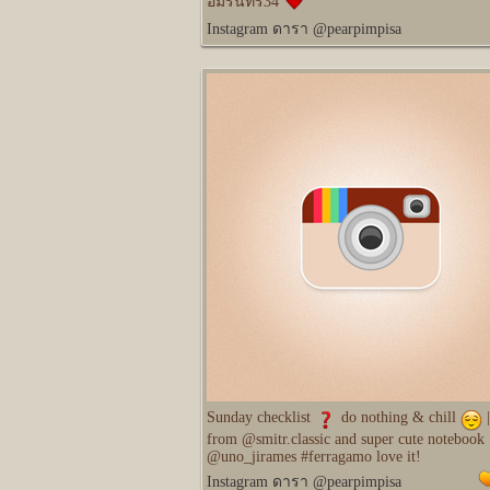
อมรินทร์34
Instagram ดารา @pearpimpisa
Sunday checklist
️ do nothing & chill
|
from @smitr.classic and super cute notebook
@uno_jirames #ferragamo love it!
Instagram ดารา @pearpimpisa