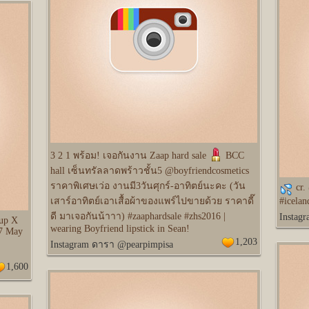
3 2 1 พร้อม! เจอกันงาน Zaap hard sale
BCC
hall เซ็นทรัลลาดพร้าวชั้น5 @boyfriendcosmetics
ราคาพิเศษเว่อ งานมี3วันศุกร์-อาทิตย์นะคะ (วัน
cr.
เสาร์อาทิตย์เอาเสื้อผ้าของแพร์ไปขายด้วย ราคาดี๊
#icelan
ดี มาเจอกันน้าาา) #zaaphardsale #zhs2016 |
Instag
up X
wearing Boyfriend lipstick in Sean!
17 May
1,203
Instagram ดารา @pearpimpisa
1,600