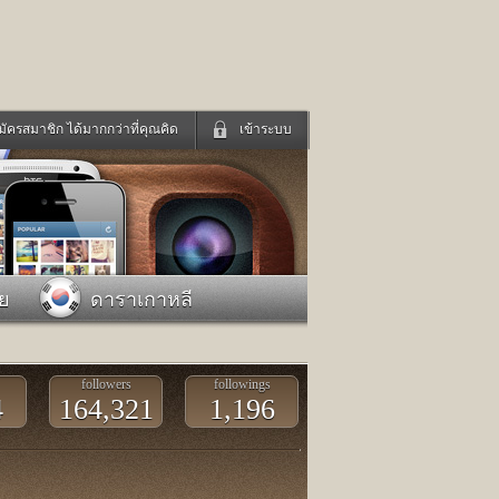
มัครสมาชิก ได้มากกว่าที่คุณคิด
เข้าระบบ
เข้าระบบด้วย User Kapook
ดูทีวี
ฟังวิทยุออนไลน์
Email
Glitter
Password
แม่และเด็ก
สัตว์เลี้ยง
าย
ดาราเกาหลี
่ง
ท่องเที่ยว
การศึกษา
เข้าระบบด้วย Facebook
Facebook
followers
followings
4
164,321
1,196