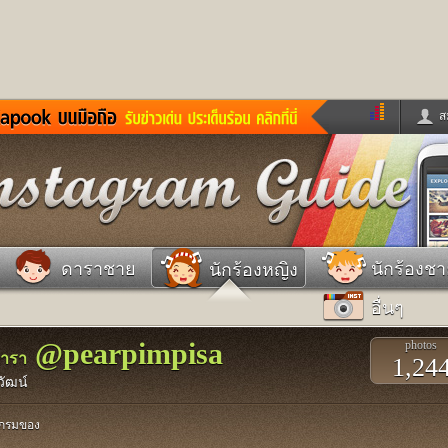
ส
ด่วน
ข่าวสั้น
ข่าวดารา
ร
หนังใหม่
ฟังเพลง
หมากรุกไทย
แชทหมากฮอส
จหวย
ผู้หญิง
แต่งงาน
วง
ทำนายฝัน
สุขภาพ
ดาราชาย
นักร้องช
นักร้องหญิง
าย
ผลบอล
บ้านและการตกแต
อื่นๆ
ชิมแวะพัก
กลอน
iCare
ionary
เช็คความเร็วเน็ต
iPhone
@pearpimpisa
photos
ter
อินสตาแกรมดารา
MSN
ดารา
1,24
วัฒน์
แกรมของ