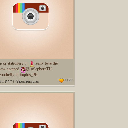
 or stationery ?!
really love the
dow-notepad
🏻 #SephoraTH
yonthefly #Pimplus_PR
1,083
ram ดารา @pearpimpisa