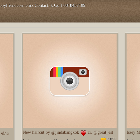
oyfriendcosmetics Contact: k.Golf 0818437109
New haircut by @jindabangkok
️ cr. @great_est
Issey 
ช่อง
2,058