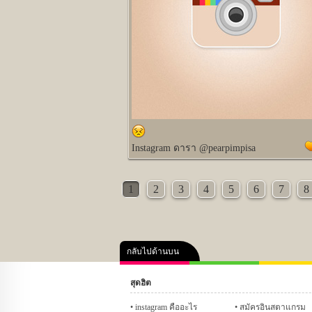
Instagram ดารา @pearpimpisa
1
2
3
4
5
6
7
8
กลับไปด้านบน
สุดฮิต
คลิป
ภาพ
ปฏิทิน 255
instagram คืออะไร
สมัครอินสตาแกรม