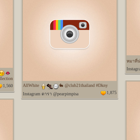
หมาที่น
Instag
lection
AllWhite
🐇 @club21thailand #Dkny
1,560
1,875
Instagram ดารา @pearpimpisa