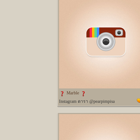
Marble
Instagram ดารา @pearpimpisa