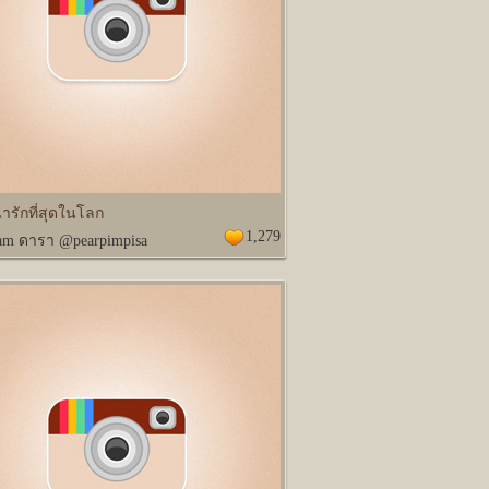
่ารักที่สุดในโลก
1,279
ram ดารา @pearpimpisa