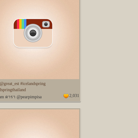
 @great_est #icelandspring
dspringthailand
2,031
ram ดารา @pearpimpisa