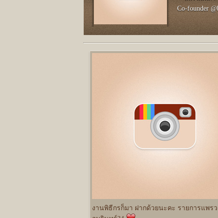
Co-founder @b
งานพิธีกรก็มา ฝากด้วยนะคะ รายการแพรว 