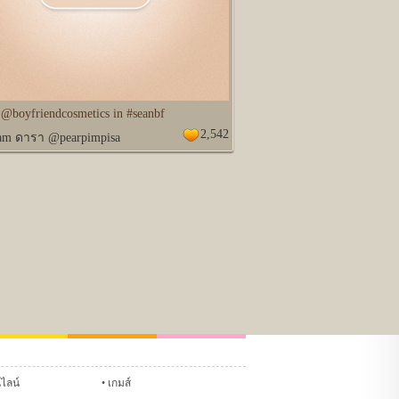
@boyfriendcosmetics in #seanbf
2,542
ram ดารา @pearpimpisa
Glitter
ชทหมากฮอส
แชทหมากรุก
นไลน์
เกมส์