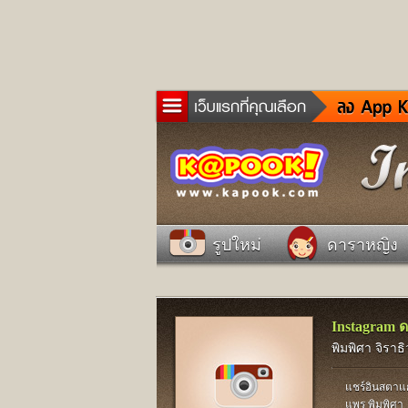
ข่าว
ละค
เกม
ตรว
ดูด
รูปใหม่
ดาราหญิง
ผู้ช
แวะ
dict
Twit
Instagram 
พิมพิศา จิราธิ
แชร์อินสตา
แพร พิมพิศา