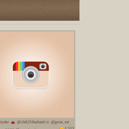
Miyake
@club21thailand cr. @great_est
1,513