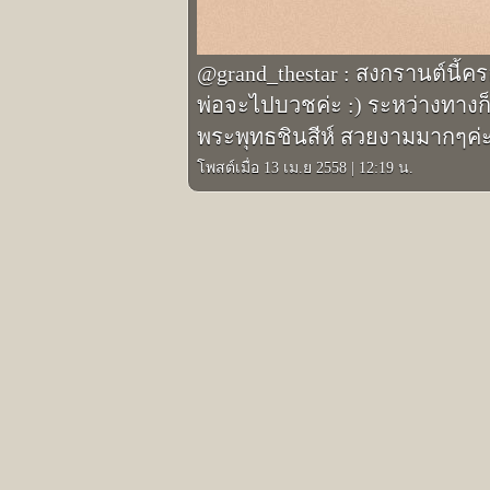
@grand_thestar : สงกรานต์นี้ค
พ่อจะไปบวชค่ะ :) ระหว่างทางก
พระพุทธชินสีห์ สวยงามมากๆค่ะ
โพสต์เมื่อ 13 เม.ย 2558
|
12:19 น.
รูปภาพอินสตาแกรมอื่นๆ ของ แกรนด์ เดอะส
Prev