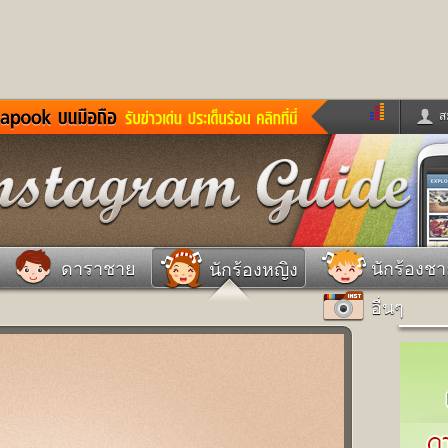
ส
ด่วน
ข่าวสั้น
ข่าวดารา
ร
หนังใหม่
ฟังเพลง
หมากรุกไทย
แชทหมากฮอส
จหวย
ผู้หญิง
แต่งงาน
วง
ทำนายฝัน
สุขภาพ
ดาราชาย
นักร้องช
นักร้องหญิง
าย
ผลบอล
บ้านและการตกแต
อื่นๆ
ชิมแวะพัก
กลอน
iCare
ionary
เช็คความเร็วเน็ต
iPhone
ter
อินสตาแกรมดารา
MSN