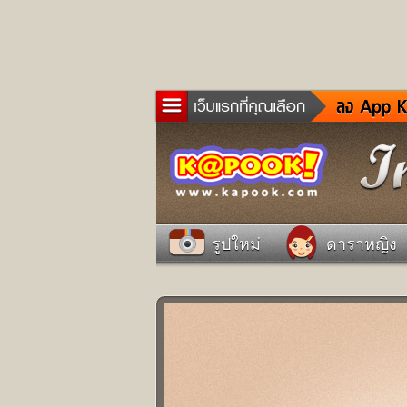
ข่าว
ละค
เกม
ตรว
ดูด
รูปใหม่
ดาราหญิง
ผู้ช
แวะ
dict
Twit