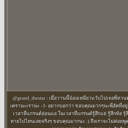
@grand_thestar : เมื่อวานนี้น้องเหมียวแว้บไปเจอพี่ทวนม
เครานะเราน่ะ -3- อยากบอกว่า ขอบคุณมากๆนะพี่อัคที่อย
เวลาที่แกรนด์อ่อนแอ ในเวลาที่แกรนด์รู้สึกแย่ รู้สึกท้อ รู้
หายไปไหนเลยจริงๆ ขอบคุณมากนะ :) ถึงเราจะไม่ค่อยพูดจ