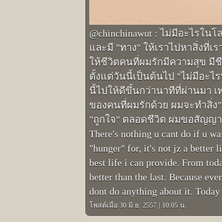
@chinchinawut : ไม่มีอะไรในโลก
และมี "ทาง" ให้เราไปหาสิ่งที่
ให้ชีวิตคนที่ผมรักมีความสุข มีชี
ตั้งแต่วันนี้เป็นต้นไป "ไม่มีอ
นี้ไปให้ดีขึ้นกว่านาทีที่ผ่านมา 
ของคนที่ผมรักด้วย ผมจะทำสิ่ง"ถูกต
"ถูกใจ" ตลอดชีวิต ผมขอสัญญ
There's nothing u cant do if u w
"hunger" for, it's not jz a better
best life i can provide. From to
better than the last. Because eve
dont do anything about it. Today
โพสต์เมื่อ 30 มิ.ย. 2557
|
10:05 น.