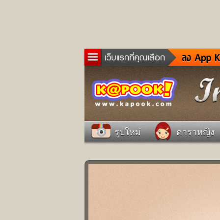
ข่าว
ละค
เกม
ตรว
ดูด
รูปใหม่
ดาราหญิง
ผู้ช
แวะ
dict
Twit