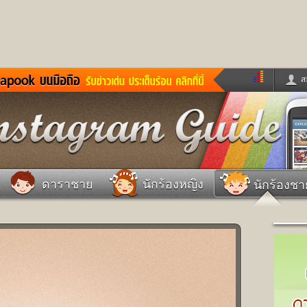
ส
ด่วน
ข่าวสั้น
ข่าวดารา
ร
หนังใหม่
ฟังเพลง
หมากรุกไทย
แชทหมากฮอส
จหวย
ผู้หญิง
แต่งงาน
วง
ทำนายฝัน
สุขภาพ
ดาราชาย
นักร้องหญิง
นักร้องชา
าย
ผลบอล
บ้านและการตกแต
ชิมแวะพัก
กลอน
iCare
ionary
เช็คความเร็วเน็ต
iPhone
ter
อินสตาแกรมดารา
MSN