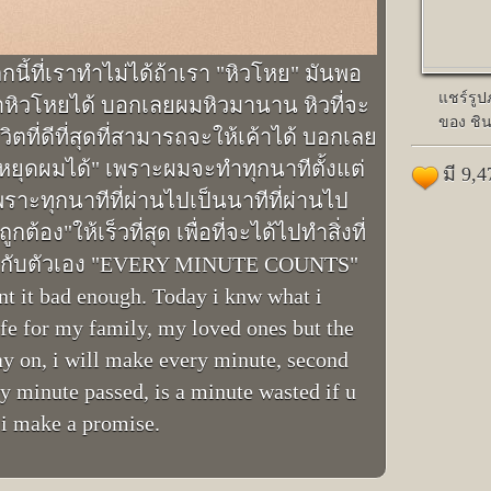
นี้ที่เราทำไม่ได้ถ้าเรา "หิวโหย" มันพอ
แชร์รู
เราหิวโหยได้ บอกเลยผมหิวมานาน หิวที่จะ
ของ ชิ
วิตที่ดีที่สุดที่สามารถจะให้เค้าได้ บอกเลย
ะไรหยุดผมได้" เพราะผมจะทำทุกนาทีตั้งแต่
มี 9,
เพราะทุกนาทีที่ผ่านไปเป็นนาทีที่ผ่านไป
้อง"ให้เร็วที่สุด เพื่อที่จะได้ไปทำสิ่งที่
ากับตัวเอง "EVERY MINUTE COUNTS"
ant it bad enough. Today i knw what i
 life for my family, my loved ones but the
day on, i will make every minute, second
ry minute passed, is a minute wasted if u
 i make a promise.