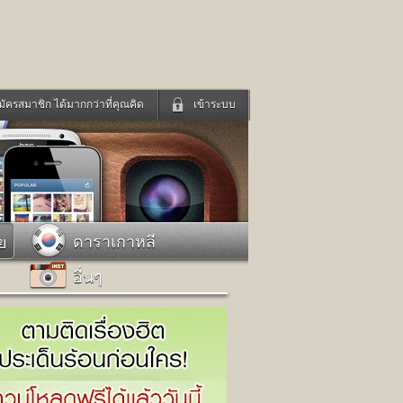
มัครสมาชิก ได้มากกว่าที่คุณคิด
เข้าระบบ
เข้าระบบด้วย User Kapook
ดูทีวี
ฟังวิทยุออนไลน์
Email
Glitter
Password
แม่และเด็ก
สัตว์เลี้ยง
ดาราเกาหลี
ย
่ง
ท่องเที่ยว
อื่นๆ
การศึกษา
เข้าระบบด้วย Facebook
Facebook