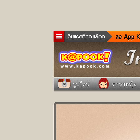
ข่าว
ละค
เกม
ตรว
ดูด
รูปใหม่
ดาราหญิง
ผู้ช
แวะ
dict
Twit