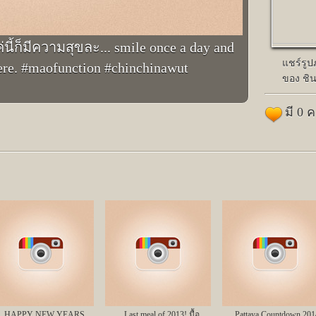
นี้ก็มีความสุขละ... smile once a day and
แชร์รู
 here. #maofunction #chinchinawut
ของ ชิ
มี 0 
HAPPY NEW YEARS
Last meal of 2013! มื้อ
Pattaya Countdown 201