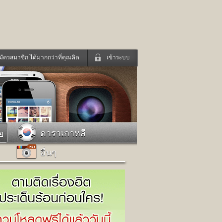
มัครสมาชิก ได้มากกว่าที่คุณคิด
เข้าระบบ
เข้าระบบด้วย User Kapook
ดูทีวี
ฟังวิทยุออนไลน์
Email
Glitter
Password
แม่และเด็ก
สัตว์เลี้ยง
ดาราเกาหลี
ย
่ง
ท่องเที่ยว
อื่นๆ
การศึกษา
เข้าระบบด้วย Facebook
Facebook