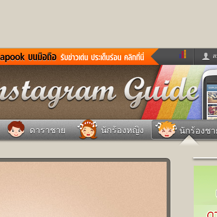
ส
ด่วน
ข่าวสั้น
ข่าวดารา
ร
หนังใหม่
ฟังเพลง
หมากรุกไทย
แชทหมากฮอส
จหวย
ผู้หญิง
แต่งงาน
วง
ทำนายฝัน
สุขภาพ
ดาราชาย
นักร้องหญิง
นักร้องชา
าย
ผลบอล
บ้านและการตกแต
ชิมแวะพัก
กลอน
iCare
ionary
เช็คความเร็วเน็ต
iPhone
ter
อินสตาแกรมดารา
MSN