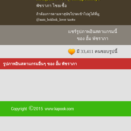
พัชราภา ไชยเชื้อ
ถ้าต้องการตามหาสุนัขโปรดเข้าไปดูได้ที่ig
@aum_bokbok_lover นะคะ
แชร์รูปภาพอินสตาแกรมนี้
ของ อั้ม พัชราภา
มี 33,411 คนชอบรูปนี้
รูปภาพอินสตาแกรมอื่นๆ ของ อั้ม พัชราภา
Copyright ©2015 www.kapook.com