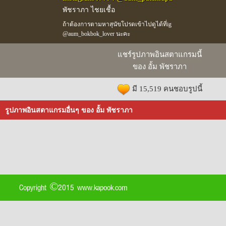
พัชราภา ไชยเชื้อ
ถ้าต้องการตามหาสุนัขโปรดเข้าไปดูได้ที่ig
@aum_bokbok_lover นะคะ
แชร์รูปภาพอินสตาแกรมนี้
ของ อั้ม พัชราภา
มี 15,519 คนชอบรูปนี้
รูปภาพอินสตาแกรมอื่นๆ ของ อั้ม พัชราภา
Copyright ©2015 www.kapook.com