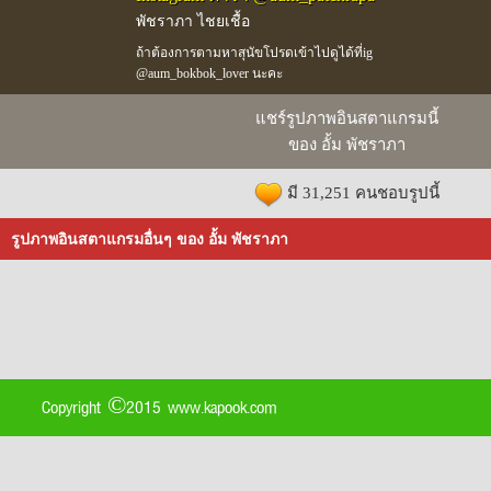
พัชราภา ไชยเชื้อ
ถ้าต้องการตามหาสุนัขโปรดเข้าไปดูได้ที่ig
@aum_bokbok_lover นะคะ
แชร์รูปภาพอินสตาแกรมนี้
ของ อั้ม พัชราภา
มี 31,251 คนชอบรูปนี้
รูปภาพอินสตาแกรมอื่นๆ ของ อั้ม พัชราภา
Copyright ©2015 www.kapook.com