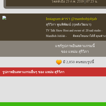
|
โพสต์เมื่อ 23 ก.พ. 2559
07:23 น.
Instagram ดารา @mambobjobjab
สุริวิภา พูนพิพัฒน์ (กุลตังวัฒนา)
TV Talk Show Host and owner of: 20 nail studio -
MamBob JobJab -
ติดต่อโฆษณาได้ที่ คุณฟ่าง:
แชร์รูปภาพอินสตาแกรมนี้
ของ แหม่ม สุริวิภา
มี 2,850 คนชอบรูปนี้
รูปภาพอินสตาแกรมอื่นๆ ของ แหม่ม สุริวิภา