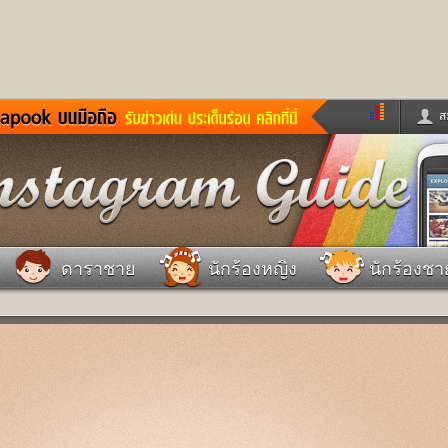
ส
ด่วน
ข่าวสั้น
ข่าวดารา
ร
หนังใหม่
ฟังเพลง
หมากรุกไทย
แชทหมากฮอส
จหวย
ผู้หญิง
แต่งงาน
วง
ทำนายฝัน
สุขภาพ
ดาราชาย
นักร้องหญิง
นักร้องชา
าย
ผลบอล
บ้านและการตกแต
ชิมแวะพัก
กลอน
iCare
ionary
เช็คความเร็วเน็ต
iPhone
ter
อินสตาแกรมดารา
MSN