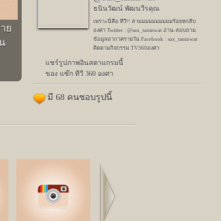
ธนินวัฒน์ พัฒนวีรคุณ
เพราะนี่คือ ทีวี!! สามมมมมมมมมมร้อยหกสิบ
ราย
องศา Twitter : @sax_taninwat อ่าน-สอบถาม
ข้อมูลอากาศรายวัน Facebook : sax_taninwat
ีน
ติดตามกิจกรรม TV360องศา
แชร์รูปภาพอินสตาแกรมนี้
ของ แซ๊ก ทีวี 360 องศา
มี 68 คนชอบรูปนี้
Next