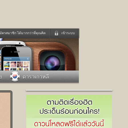
มัครสมาชิก ได้มากกว่าที่คุณคิด
เข้าระบบ
เข้าระบบด้วย User Kapook
ดูทีวี
ฟังวิทยุออนไลน์
Email
Glitter
Password
แม่และเด็ก
สัตว์เลี้ยง
ย
ดาราเกาหลี
่ง
ท่องเที่ยว
การศึกษา
เข้าระบบด้วย Facebook
Facebook