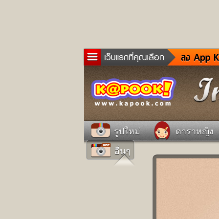
ข่าว
ละค
เกม
ตรว
ดูด
รูปใหม่
ดาราหญิง
ผู้ช
อื่นๆ
แวะ
dict
Twit