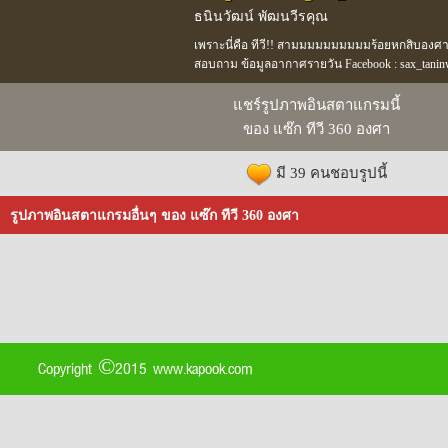
ธนินวัฒน์ พัฒนวีรคุณ
เพราะนี่คือ ทีวี!! สามมมมมมมมมมร้อยหกสิบองศา T
สอบถาม ข้อมูลอากาศรายวัน Facebook : sax_tani
แชร์รูปภาพอินสตาแกรมนี้
ของ แซ๊ก ทีวี 360 องศา
มี 39 คนชอบรูปนี้
รูปภาพอินสตาแกรมอื่นๆ ของ แซ๊ก ทีวี 360 องศา
Copyright ©2015 www.kapook.com