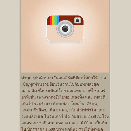
ทำบุญๆกันค้าบบบ "คอนเสิร์ตที่มีแต่ให้กับให้" ขอ
เชิญทุกท่านร่วมย้อนวันวานไปกับบทเพลงสุด
คลาสสิค ซึ่งประพันธ์โดย คุณแทน เอาท์ไซเดอร์
อาทิเช่น เพลงรักคงยังไม่พอ,เพลงทิ้ง และ เพลงดี
เกินไป ร่วมรังสรรค์บทเพลง โดยอ๊อด คีรีบูน,
แหม่ม พัชธิดา, เสือ ธนพล, สไมล์ บัฟฟาโล และ
วงแบล็คเฮด ในวันเสาร์ ที่ 5 กันยายน 2558 ณ.โรง
ละครแห่งชาติ สนามหลวง เวลา 16.00 น. เป็นต้น
ไป บัตรราคา 1,500 บาท ทุกที่นั่ง รายได้ทั้งหมด