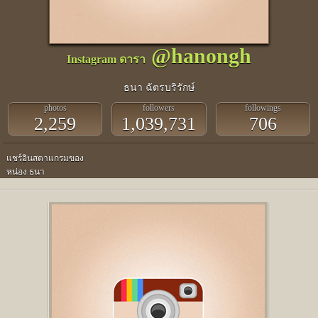
@hanongh
Instagram ดารา
ธนา ฉัตรบริรักษ์
photos
followers
followings
2,259
1,039,731
706
แชร์อินสตาแกรมของ
หน่อง ธนา