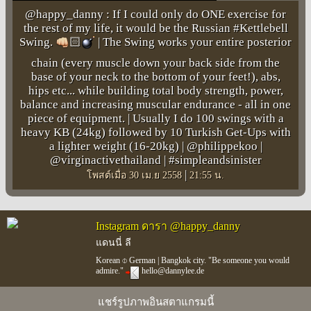
@happy_danny : If I could only do ONE exercise for
the rest of my life, it would be the Russian #Kettlebell
Swing.
🏻
| The Swing works your entire posterior
chain (every muscle down your back side from the
base of your neck to the bottom of your feet!), abs,
hips etc... while building total body strength, power,
balance and increasing muscular endurance - all in one
piece of equipment. | Usually I do 100 swings with a
heavy KB (24kg) followed by 10 Turkish Get-Ups with
a lighter weight (16-20kg) | @philippekoo |
@virginactivethailand | #simpleandsinister
|
โพสต์เมื่อ 30 เม.ย 2558
21:55 น.
Instagram ดารา @happy_danny
แดนนี่ ลี
Korean ⌽ German | Bangkok city. "Be someone you would
admire."
hello@dannylee.de
แชร์รูปภาพอินสตาแกรมนี้