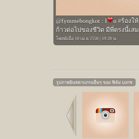
@fymmebongkot : I
️u #ร้อง
ก้าวต่อไปของชีวิต มีพี่ตรงนี้เ
โพสต์เมื่อ 10 เม.ย 2558
|
19:28 น.
รูปภาพอินสตาแกรมอื่นๆ ของ ฟิล์ม บงกช
Prev