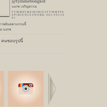
@fymmebongkot
บงกช เจริญธรรม
F Y M M E'S M E M O R I E S F Y M M E'S E
X P I R I E N C E S W O R K : 0 8 2- 9 9 1-1 0
0 1
ปภาพอินสตาแกรมนี้
์ม บงกช
8 คนชอบรูปนี้
Next