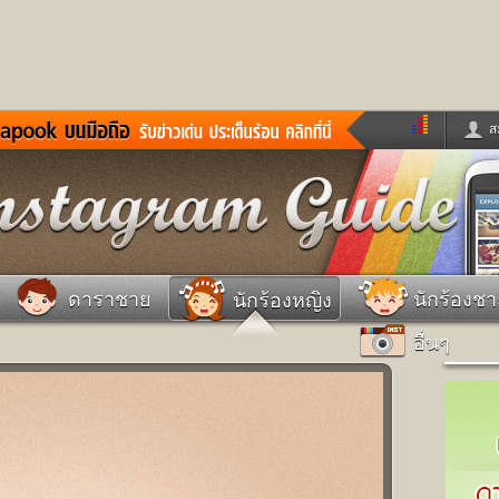
ส
ด่วน
ข่าวสั้น
ข่าวดารา
ร
หนังใหม่
ฟังเพลง
หมากรุกไทย
แชทหมากฮอส
จหวย
ผู้หญิง
แต่งงาน
วง
ทำนายฝัน
สุขภาพ
ดาราชาย
นักร้องช
นักร้องหญิง
าย
ผลบอล
บ้านและการตกแต
อื่นๆ
ชิมแวะพัก
กลอน
iCare
ionary
เช็คความเร็วเน็ต
iPhone
ter
อินสตาแกรมดารา
MSN