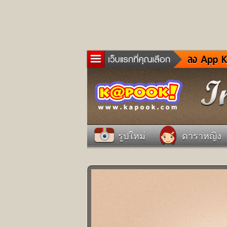
ข่าว
ละค
เกม
ตรว
ดูด
รูปใหม่
ดาราหญิง
ผู้ช
แวะ
dict
Twit