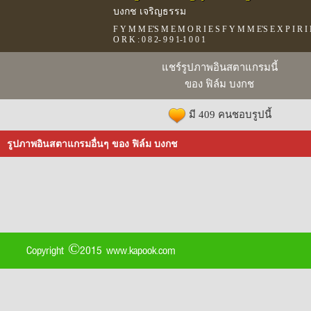
บงกช เจริญธรรม
F Y M M E'S M E M O R I E S F Y M M E'S E X P I R I
O R K : 0 8 2- 9 9 1-1 0 0 1
แชร์รูปภาพอินสตาแกรมนี้
ของ ฟิล์ม บงกช
มี 409 คนชอบรูปนี้
รูปภาพอินสตาแกรมอื่นๆ ของ ฟิล์ม บงกช
Copyright ©2015 www.kapook.com