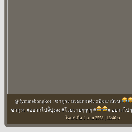
@fymmebongkot : ซากุระ สวยมากค่ะ #อิจฉาล้วน
ซากุระ #อยากไปจี้ปุ่งงง #โวยวายๆๆๆๆ #
# อยากไปๆๆ
|
โพสต์เมื่อ 1 เม.ย 2558
13:46 น.