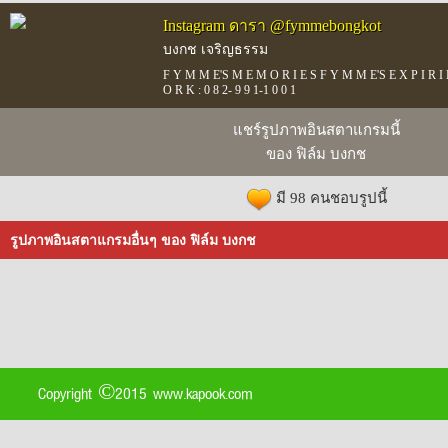
Instagram ดารา @fymmebongkot
บงกช เจริญธรรม
F Y M M E'S M E M O R I E S F Y M M E'S E X P I R I
O R K : 0 8 2- 9 9 1-1 0 0 1
แชร์รูปภาพอินสตาแกรมนี้
ของ ฟิล์ม บงกช
มี 98 คนชอบรูปนี้
รูปภาพอินสตาแกรมอื่นๆ ของ ฟิล์ม บงกช
Copyright ©2015 www.kapook.com