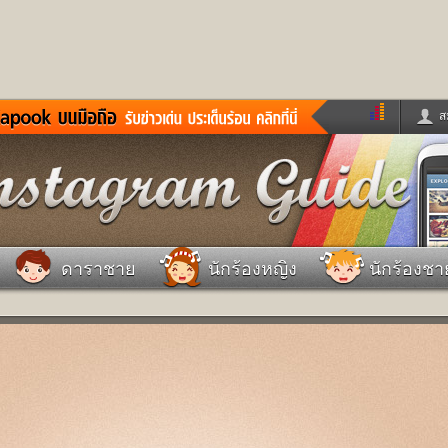
ส
ด่วน
ข่าวสั้น
ข่าวดารา
ร
หนังใหม่
ฟังเพลง
หมากรุกไทย
แชทหมากฮอส
จหวย
ผู้หญิง
แต่งงาน
วง
ทำนายฝัน
สุขภาพ
ดาราชาย
นักร้องหญิง
นักร้องชา
าย
ผลบอล
บ้านและการตกแต
ชิมแวะพัก
กลอน
iCare
ionary
เช็คความเร็วเน็ต
iPhone
ter
อินสตาแกรมดารา
MSN