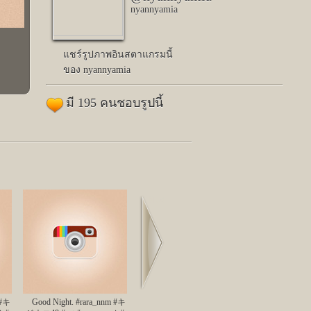
nyannyamia
แชร์รูปภาพอินสตาแกรมนี้
ของ nyannyamia
มี 195 คนชอบรูปนี้
Next
 #キ
Good Night. #rara_nnm #キ