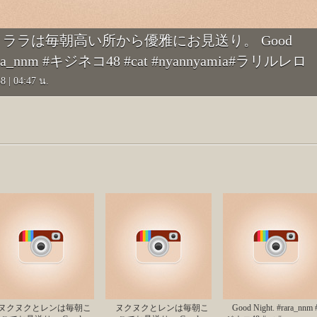
mia : ララは毎朝高い所から優雅にお見送り。 Good
ara_nnm #キジネコ48 #cat #nyannyamia#ラリルレロ
58
|
04:47 น.
ヌクヌクとレンは毎朝こ
ヌクヌクとレンは毎朝こ
Good Night. #rara_nnm