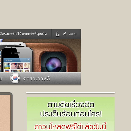
มัครสมาชิก ได้มากกว่าที่คุณคิด
เข้าระบบ
เข้าระบบด้วย User Kapook
ดูทีวี
ฟังวิทยุออนไลน์
Email
Glitter
Password
แม่และเด็ก
สัตว์เลี้ยง
ย
ดาราเกาหลี
่ง
ท่องเที่ยว
การศึกษา
เข้าระบบด้วย Facebook
Facebook