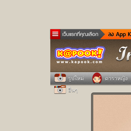
ข่าว
ละค
เกม
ตรว
ดูด
รูปใหม่
ดาราหญิง
ผู้ช
อื่นๆ
แวะ
dict
Twit