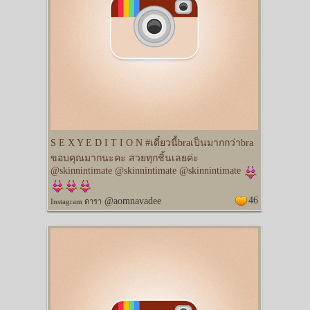
S E X Y E D I T I O N #เดี๋ยวนี้braเป็นมากกว่าbra
ขอบคุณมากนะคะ สวยทุกชิ้นเลยค่ะ
@skinnintimate @skinnintimate @skinnintimate
46
@aomnavadee
Instagram ดารา