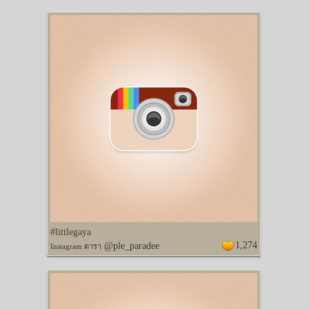
#littlegaya
1,274
@ple_paradee
Instagram ดารา