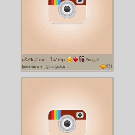
ครึ่งปีเเล้วนะ... ไอลัฟยุว
#mygirl
931
@bellpakorn
Instagram ดารา