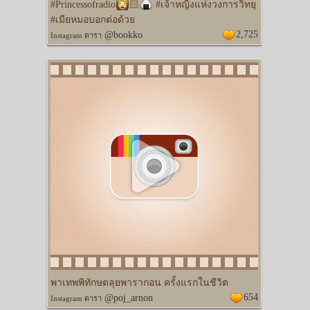
#Princessofradio
🏻
#เจ้าหญิงแห่งวงการวิทยุ
#เมียหมอบอกต่อด้วย
2,725
@bookko
Instagram ดารา
พาเทพพิทักษตลุยพารากอน ครั้งแรกในชีวิต
654
@poj_arnon
Instagram ดารา