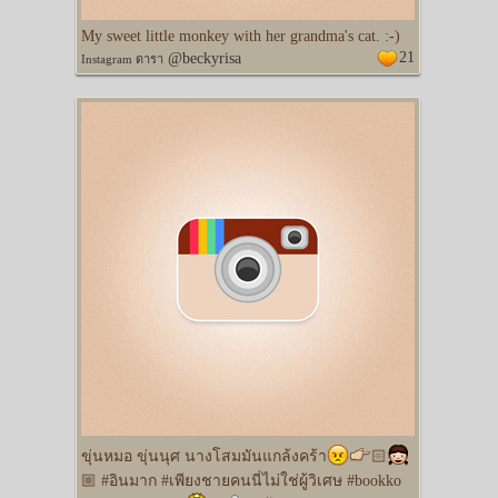
My sweet little monkey with her grandma's cat. :-)
21
@beckyrisa
Instagram ดารา
ขุ่นหมอ ขุ่นนุศ นางโสมมันแกล้งคร้า
🏻
🏼 #อินมาก #เพียงชายคนนี่ไม่ใช่ผู้วิเศษ #bookko