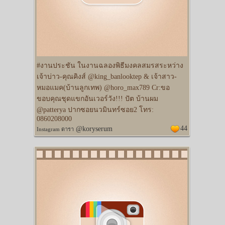
#งานประชัน ในงานฉลองพิธีมงคลสมรสระหว่าง
เจ้าบ่าว-คุณคิงส์ @king_banlooktep & เจ้าสาว-
หมอแมค(บ้านลูกเทพ) @horo_max789 Cr:ขอ
ขอบคุณชุดแขกอันเวอร์วัง!!! ปัต บ้านผม
@patterya ปากซอยนวมินทร์ซอย2 โทร:
0860208000
44
@koryserum
Instagram ดารา