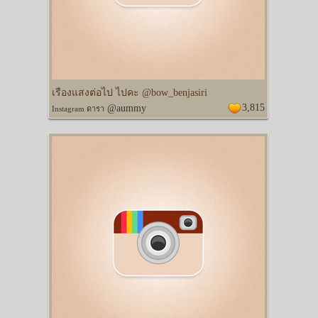
เรืองแสงต่อไป ไปคะ @bow_benjasiri
3,815
@aummy
Instagram ดารา