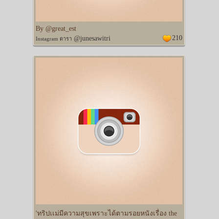
By @great_est
210
@junesawitri
Instagram ดารา
'ทริปเเม่มีความสุขเพราะได้ตามรอยหนังเรื่อง the