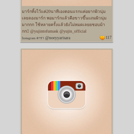
มาร์กทิ้งไว้แค่20นาทีเองตอนแรกแค่อยากผิวนุ่ม
เลยลองมาร์ก พอมาร์กแล้วคือขาวขึ้นแถมผิวนุ่ม
มากกก ใช้หลายครั้งแล้วยังไม่หมดเลยยชอบม้า
กก󾬘 @yujintofumask @yujin_official
117
@noeyyarisara
Instagram ดารา