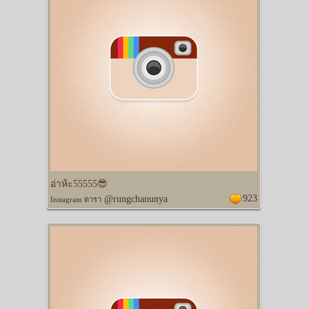
อ่าห้ะ55555😎
923
@rungchanunya
Instagram ดารา