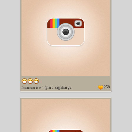
258
@art_sajjakarge
Instagram ดารา