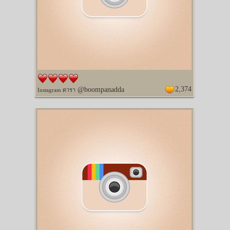
2,374
@boompanadda
Instagram ดารา