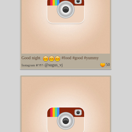
Good night.
#food #good #yummy
50
@sugus_vj
Instagram ดารา