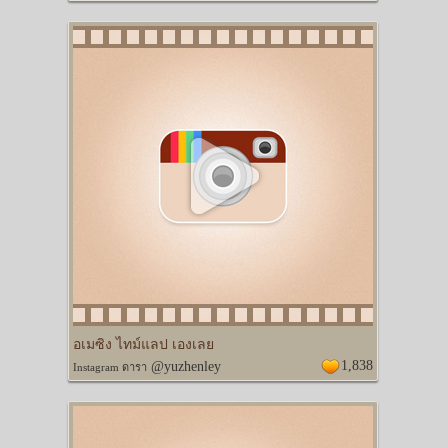
อเมซิง ไทม์แลป เองเลย
1,838
@yuzhenley
Instagram ดารา