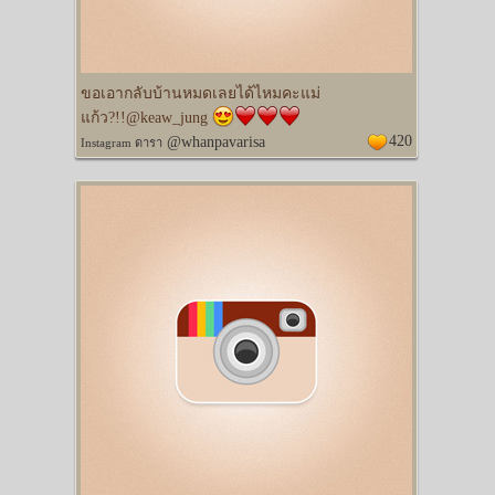
ขอเอากลับบ้านหมดเลยได้ไหมคะแม่
แก้ว?!!@keaw_jung
420
@whanpavarisa
Instagram ดารา