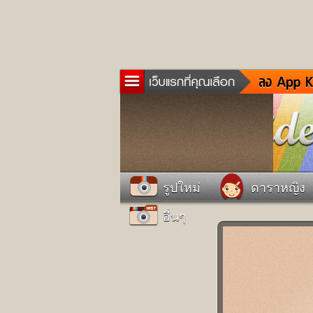
ข่าว
ละค
เกม
ตรว
ดูด
รูปใหม่
ดาราหญิง
ผู้ช
แวะ
อื่นๆ
dict
Twit