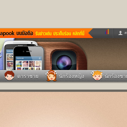
ส
ด่วน
ข่าวสั้น
ข่าวดารา
ร
หนังใหม่
ฟังเพลง
หมากรุกไทย
แชทหมากฮอส
จหวย
ผู้หญิง
แต่งงาน
วง
ทำนายฝัน
สุขภาพ
ดาราชาย
นักร้องหญิง
นักร้องชา
าย
ผลบอล
บ้านและการตกแต
ชิมแวะพัก
กลอน
iCare
ionary
เช็คความเร็วเน็ต
iPhone
ter
อินสตาแกรมดารา
MSN