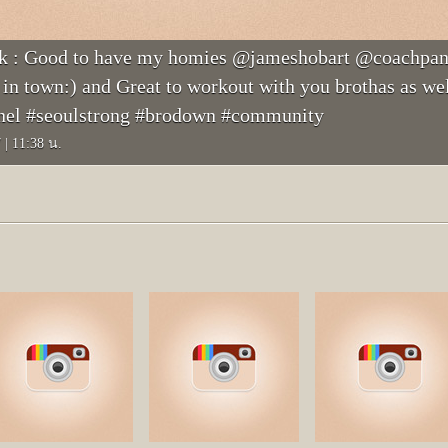
k : Good to have my homies @jameshobart @coachpa
n town:) and Great to workout with you brothas as we
tinel #seoulstrong #brodown #community
7
|
11:38 น.