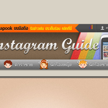
ส
ด่วน
ข่าวสั้น
ข่าวดารา
ร
หนังใหม่
ฟังเพลง
หมากรุกไทย
แชทหมากฮอส
จหวย
ผู้หญิง
แต่งงาน
วง
ทำนายฝัน
สุขภาพ
ดาราชาย
นักร้องหญิง
นักร้องชา
าย
ผลบอล
บ้านและการตกแต
ชิมแวะพัก
กลอน
iCare
ionary
เช็คความเร็วเน็ต
iPhone
ter
อินสตาแกรมดารา
MSN