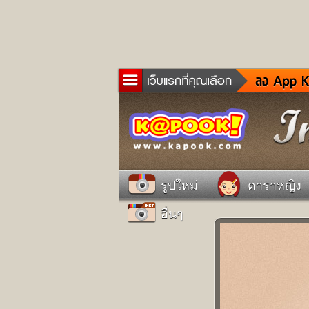
ข่าว
ละค
เกม
ตรว
ดูด
รูปใหม่
ดาราหญิง
ผู้ช
แวะ
อื่นๆ
dict
Twit