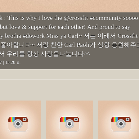
 : This is why I love the @crossfit #community soooo
ut love & support for each other! And proud to say
 my brotha #dowork Miss ya Carl~ 저는 이래서 Crossfi
아합니다~ 저랑 친한 Carl Paoli가 상항 응원해주
서 우리를 항상 사랑을나눕니다^^
57
|
13:20 น.