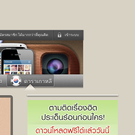
มัครสมาชิก ได้มากกว่าที่คุณคิด
เข้าระบบ
เข้าระบบด้วย User Kapook
ดูทีวี
ฟังวิทยุออนไลน์
Email
Glitter
Password
แม่และเด็ก
สัตว์เลี้ยง
ย
ดาราเกาหลี
่ง
ท่องเที่ยว
การศึกษา
เข้าระบบด้วย Facebook
Facebook