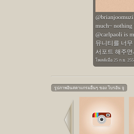
@brianjoomuzik
much~ nothing b
@carlpaoli is
뮤니티를 너무 좋
서포트 해주면
โพสต์เมื่อ 25 ก.ย. 25
รูปภาพอินสตาแกรมอื่นๆ ของ ไบรอัน จู
Prev