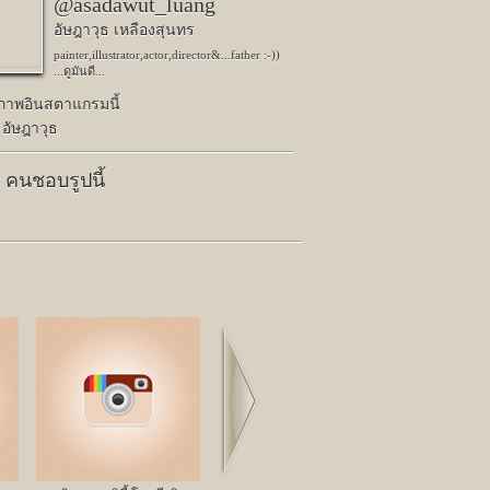
@asadawut_luang
อัษฎาวุธ เหลืองสุนทร
painter,illustrator,actor,director&...father :-))
...ดูมันดี...
ปภาพอินสตาแกรมนี้
 อัษฎาวุธ
0 คนชอบรูปนี้
Next