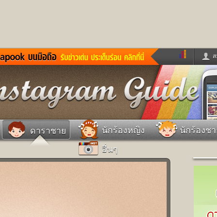
ส
ด่วน
ข่าวสั้น
ข่าวดารา
ร
หนังใหม่
ฟังเพลง
หมากรุกไทย
แชทหมากฮอส
จหวย
ผู้หญิง
แต่งงาน
วง
ทำนายฝัน
สุขภาพ
นักร้องหญิง
นักร้องช
ดาราชาย
าย
ผลบอล
บ้านและการตกแต
อื่นๆ
ชิมแวะพัก
กลอน
iCare
ionary
เช็คความเร็วเน็ต
iPhone
ter
อินสตาแกรมดารา
MSN