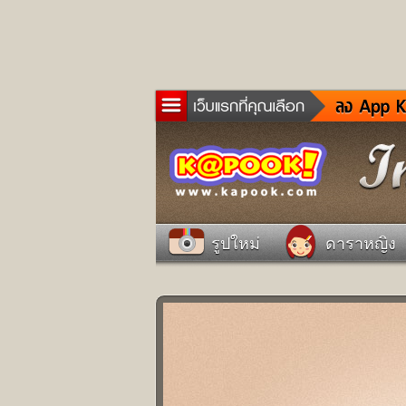
ข่าว
ละค
เกม
ตรว
ดูด
รูปใหม่
ดาราหญิง
ผู้ช
แวะ
dict
Twit