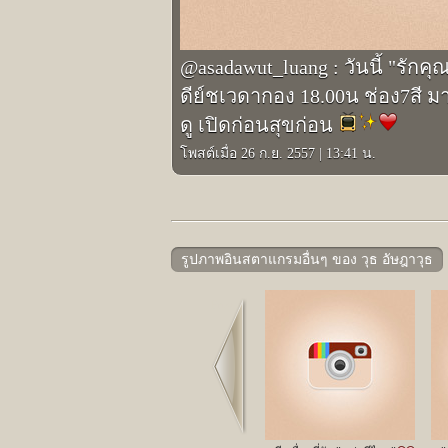
@asadawut_luang : วันนี้ "รักคุณ
ดีย์ชเวดากอง 18.00น ช่อง7สี 
ดู เปิดก่อนสุขก่อน
โพสต์เมื่อ 26 ก.ย. 2557
|
13:41 น.
รูปภาพอินสตาแกรมอื่นๆ ของ วุธ อัษฎาวุธ
Prev