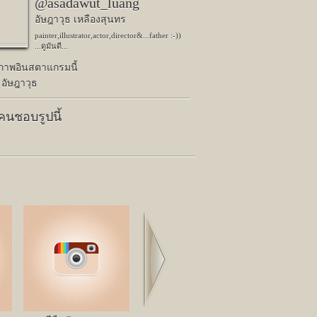
@asadawut_luang
อัษฎาวุธ เหลืองสุนทร
painter,illustrator,actor,director&...father :-))
...ดูมันดี...
ปภาพอินสตาแกรมนี้
 อัษฎาวุธ
 คนชอบรูปนี้
Next