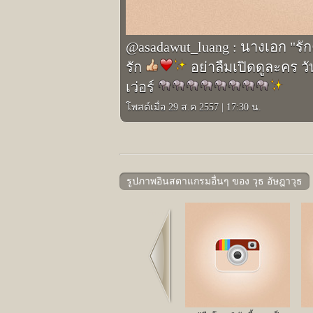
@asadawut_luang : นางเอก "รักคุ
รัก
อย่าลืมเปิดดูละคร วั
เว่อร์
โพสต์เมื่อ 29 ส.ค 2557
|
17:30 น.
รูปภาพอินสตาแกรมอื่นๆ ของ วุธ อัษฎาวุธ
Prev