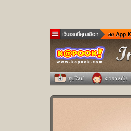
ข่าว
ละค
เกม
ตรว
ดูด
รูปใหม่
ดาราหญิง
ผู้ช
แวะ
dict
Twit