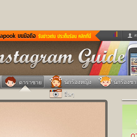
ส
ด่วน
ข่าวสั้น
ข่าวดารา
ร
หนังใหม่
ฟังเพลง
หมากรุกไทย
แชทหมากฮอส
จหวย
ผู้หญิง
แต่งงาน
วง
ทำนายฝัน
สุขภาพ
นักร้องหญิง
นักร้องช
ดาราชาย
าย
ผลบอล
บ้านและการตกแต
อื่นๆ
ชิมแวะพัก
กลอน
iCare
ionary
เช็คความเร็วเน็ต
iPhone
ter
อินสตาแกรมดารา
MSN