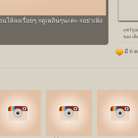
นให้ลงเรื่อยๆ #ดูเพลินๆนะคะ #อย่าเพิ่ง
แชร์รู
ของ เด็บ
มี 0 