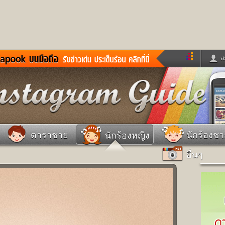
ส
ด่วน
ข่าวสั้น
ข่าวดารา
ร
หนังใหม่
ฟังเพลง
หมากรุกไทย
แชทหมากฮอส
จหวย
ผู้หญิง
แต่งงาน
วง
ทำนายฝัน
สุขภาพ
ดาราชาย
นักร้องช
นักร้องหญิง
าย
ผลบอล
บ้านและการตกแต
อื่นๆ
ชิมแวะพัก
กลอน
iCare
ionary
เช็คความเร็วเน็ต
iPhone
ter
อินสตาแกรมดารา
MSN