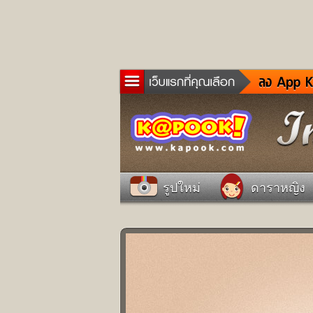
ข่าว
ละค
เกม
ตรว
ดูด
รูปใหม่
ดาราหญิง
ผู้ช
แวะ
dict
Twit