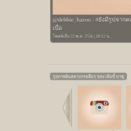
@debbie_bazoo : #ยังมีรูปจากคอ
เบื่อ
โพสต์เมื่อ 22 พ.ค. 2556
|
10:12 น.
รูปภาพอินสตาแกรมอื่นๆ ของ เด็บบี้ บาซู
Prev