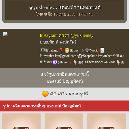
@yuzhenley : แต่งหน้าวันสงกานต์
|
โพสต์เมื่อ 13 เม.ย 2559
17:14 น.
Instagram ดารา @yuzhenley
ปัญญพัฒน์ พงษ์ทรัพย์
🇹🇭Thailand
🏽Ley :เล
Work.
Punyaphat.ley@gmail.com
Snapchat : ley.yuzhen🖖🏽 🌬
สั่งสินค้า
@leyindy
🏾ดูเลจัดรายการonlineกด
🏾
แชร์รูปภาพอินสตาแกรมนี้
ของ เลย์ ปัญญพัฒน์
มี 2,497 คนชอบรูปนี้
รูปภาพอินสตาแกรมอื่นๆ ของ เลย์ ปัญญพัฒน์