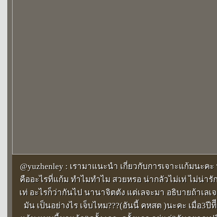
@yuzhenley : เรามาแนะนำ เกี่ยวกับการเจาะแก้มนะคะ
คืออะไรที่แก้ม ทำไมทำไม สวยหรอ น่ากลัวไม่เท่ ไม่น่
เท่ อะไรก็ว่ากันไป นานาจิตตัง แต่เลจะมา อธิบายถ้าเลเ
มัน เป็นอย่างไร เจ็บไหม???(อันนี้ คหสต )นะคะ เมื่อ3ปีที