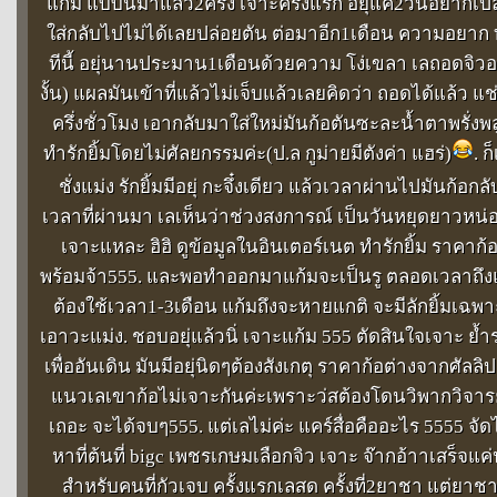
แก้ม แบบนี้มาแล้ว2ครั้ง เจาะครั้งแรก อยุ่แค่2วันอยากเป
ใส่กลับไปไม่ได้เลยปล่อยตัน ต่อมาอีก1เดือน ความอยาก 
ทีนี้ อยุ่นานประมาน1เดือนด้วยความ โง่เขลา เลถอดจิ
งั้น) แผลมันเข้าที่แล้วไม่เจ็บแล้วเลยคิดว่า ถอดได้แล้ว 
ครึ่งชั่วโมง เอากลับมาใส่ใหม่มันก้อตันซะละน้ำตาพรั่งพลู
ทำรักยิ้มโดยไม่ศัลยกรรมค่ะ(ป.ล กูม่ายมีตังค่า แฮร่)
. ก
ชั่งแม่ง รักยิ้มมีอยุ่ กะจึ๋งเดียว แล้วเวลาผ่านไปมันก้อก
เวลาที่ผ่านมา เลเห็นว่าช่วงสงการณ์ เป็นวันหยุดยาวหน่
เจาะแหละ ฮิฮิ ดูข้อมูลในอินเตอร์เนต ทำรักยิ้ม ราคาก
พร้อมจ้า555. และพอทำออกมาแก้มจะเป็นรู ตลอดเวลาถึงแม้
ต้องใช้เวลา1-3เดือน แก้มถึงจะหายแกติ จะมีลักยิ้มเฉพา
เอาวะแม่ง. ชอบอยุ่แล้วนิ่ เจาะแก้ม 555 ตัดสินใจเจาะ ย้ำ
เพื่ออันเดิน มันมีอยุ่นิดๆต้องสังเกตุ ราคาก้อต่างจากศัลลิปล
แนวเลเขาก้อไม่เจาะกันค่ะเพราะว่สต้องโดนวิพากวิจารย์
เถอะ จะได้จบๆ555. แต่เลไม่ค่ะ แคร์สื่อคืออะไร 5555 จัด
หาที่ต้นที่ bigc เพชรเกษมเลือกจิว เจาะ จ๊ากอ้าาเสร็จแค
สำหรับคนที่กัวเจบ ครั้งแรกเลสด ครั้งที่2ยาชา แต่ยาช