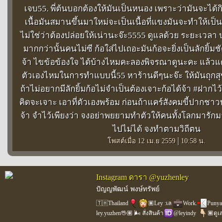
เจบ55. พี่ต้นบอกต้องให้มันเป็นหนอง เพราะว่ามันจะได้ก
เนื้อมันสมานขึ้นมาใหม่จะเป็นเนื้อที่แขงมันจะทำให้เป็นลัก
ไม่ใช่ว่าต้องปล่อยให้เน่านะจ๊ะ5555 ดูแลด้วย ระยะเวลา
มากกว่านั้นคนไม่ซี ก้อใส่ไปเถอะมันก้อจะยิ่งเป็นลักยิ้
จ้า ไขข้อข้องใจ ได้บ้างไหมคะลองพิจรณาดูนะคะ แล้วแต
ตัวเองไหมในการทำแบบนี้55 หาร้านดีๆนะจ๊ะ ให้มันถุก
ถ้าไม่อยากมีลักยิ้มก้อไม่จำเป็นต้องเจาะก้อได้จ้า #ฝากไว
คิดจะเจาะ เอาที่ตัวเองพร้อม ก่อนถ้าแคร์สังคมขี้ปากช
จ้า จำไว้เพียงว่า จงอย่าพยยามทำตัวให้คนทั้งโลกมารัก
ไปไม่ได้ จงทำตามวิถีตน
|
โพสต์เมื่อ 12 เม.ย 2559
10:58 น.
Instagram ดารา @yuzhenley
ปัญญพัฒน์ พงษ์ทรัพย์
🇹🇭Thailand
🏽Ley :เล
Work.
Punya
ley.yuzhen🖖🏽 🌬 สั่งสินค้า
@leyindy
🏾ดูเ