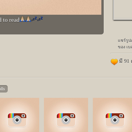
d to read
แชร์รู
ของ เบล
มี 91
lls