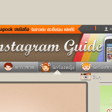
ส
ด่วน
ข่าวสั้น
ข่าวดารา
ร
หนังใหม่
ฟังเพลง
หมากรุกไทย
แชทหมากฮอส
จหวย
ผู้หญิง
แต่งงาน
วง
ทำนายฝัน
สุขภาพ
ดาราชาย
นักร้องช
นักร้องหญิง
าย
ผลบอล
บ้านและการตกแต
อื่นๆ
ชิมแวะพัก
กลอน
iCare
ionary
เช็คความเร็วเน็ต
iPhone
ter
อินสตาแกรมดารา
MSN