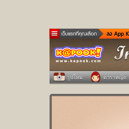
ข่าว
ละค
เกม
ตรว
ดูด
รูปใหม่
ดาราหญิง
ผู้ช
แวะ
dict
Twit