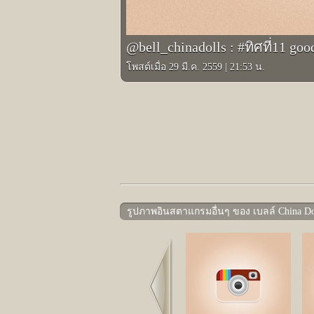
@bell_chinadolls : #ทิศที่11 goo
โพสต์เมื่อ 29 มี.ค. 2559
|
21:53 น.
รูปภาพอินสตาแกรมอื่นๆ ของ เบลล์ China Do
Prev