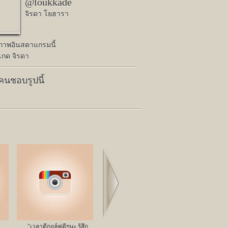
@loukkade
จิรดา โยฮารา
ปภาพอินสตาแกรมนี้
เกด จิรดา
 คนชอบรูปนี้
Next
่
"เวลาตีกอล์ฟดีๆนะ รู้สึก