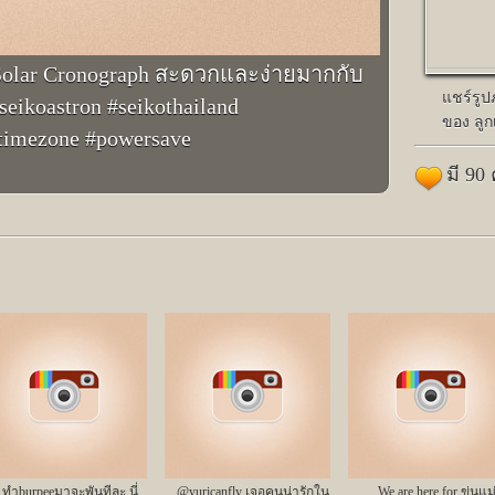
 Solar Cronograph สะดวกและง่ายมากกับ
แชร์รู
eikoastron #seikothailand
ของ ลูก
0timezone #powersave
มี 90
ทำburpeeมาจะพันทีละ นี่
@yuricanfly เจอคนน่ารักใน
We are here for ขุ่นแม