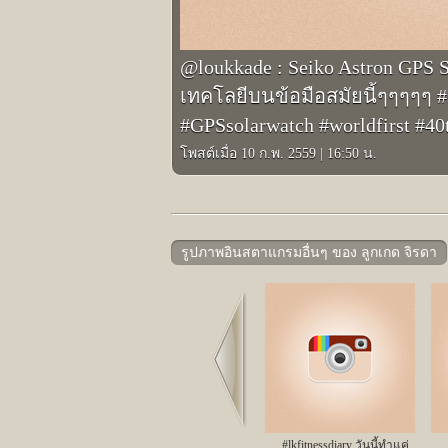
@loukkade : Seiko Astron GPS
เทคโลยีบนข้อมือสมัยนี้ๆๆๆๆๆ #s
#GPSsolarwatch #worldfirst #4
โพสต์เมื่อ 10 ก.พ. 2559
|
16:50 น.
รูปภาพอินสตาแกรมอื่นๆ ของ ลูกเกด จิรดา
Prev
#lkfitnessdiary วันนี้ทำแค่