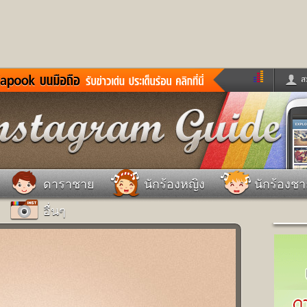
ส
ด่วน
ข่าวสั้น
ข่าวดารา
ร
หนังใหม่
ฟังเพลง
หมากรุกไทย
แชทหมากฮอส
จหวย
ผู้หญิง
แต่งงาน
วง
ทำนายฝัน
สุขภาพ
ดาราชาย
นักร้องหญิง
นักร้องช
าย
ผลบอล
บ้านและการตกแต
อื่นๆ
ชิมแวะพัก
กลอน
iCare
ionary
เช็คความเร็วเน็ต
iPhone
ter
อินสตาแกรมดารา
MSN