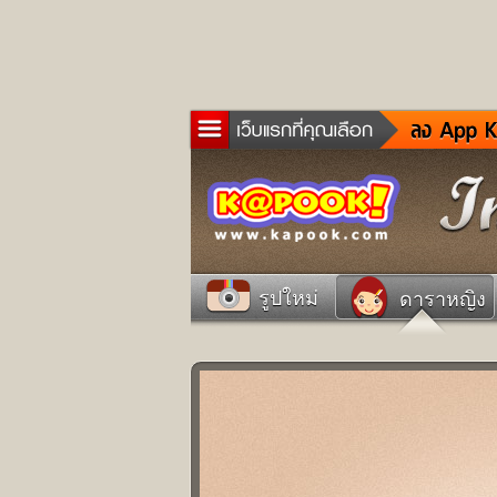
ข่าว
ละค
เกม
ตรว
ดูด
รูปใหม่
ดาราหญิง
ผู้ช
แวะ
dict
Twit