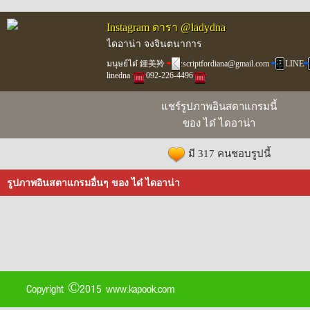
Instagram ดารา @ladydna
ไดอาน่า จงจินตนาการ
มนุษย์ได๋ 鍾美羚
:scriptfordiana@gmail.com
LINE
linedna
️092-226-4496
แชร์รูปภาพอินสตาแกรมนี้
ของ ได๋ ไดอาน่า
มี 317 คนชอบรูปนี้
รูปภาพอินสตาแกรมอื่นๆ ของ ได๋ ไดอาน่า
Copyright ©2015 www.kapook.com