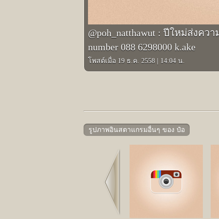
@poh_natthawut : ปีใหม่ส่งควา
number 088 6298000 k.ake
โพสต์เมื่อ 19 ธ.ค. 2558
|
14:04 น.
รูปภาพอินสตาแกรมอื่นๆ ของ ป๋อ
Prev