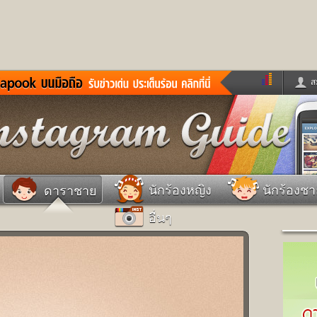
ส
ด่วน
ข่าวสั้น
ข่าวดารา
ร
หนังใหม่
ฟังเพลง
หมากรุกไทย
แชทหมากฮอส
จหวย
ผู้หญิง
แต่งงาน
วง
ทำนายฝัน
สุขภาพ
นักร้องหญิง
นักร้องช
ดาราชาย
าย
ผลบอล
บ้านและการตกแต
อื่นๆ
ชิมแวะพัก
กลอน
iCare
ionary
เช็คความเร็วเน็ต
iPhone
ter
อินสตาแกรมดารา
MSN