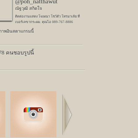
@poh_natthawut
ณัฐวุฒิ สกิดใจ
ติดต่องานแสดง โฆษณา โชว์ตัว โทรมาเล้ย ที่
เบอร์เลขากระผม. คุณไอ 089-767-8886
ปภาพอินสตาแกรมนี้
178 คนชอบรูปนี้
Next