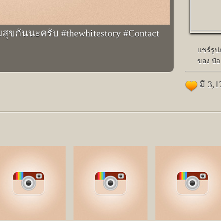
มสุขกันนะครับ #thewhitestory #Contact
แชร์รู
ของ ป๋อ
มี 3,