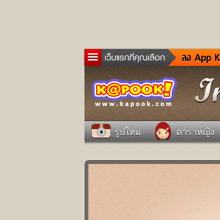
ข่าว
ละค
เกม
ตรว
ดูด
รูปใหม่
ดาราหญิง
ผู้ช
แวะ
dict
Twit