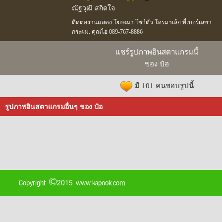
ณัฐวุฒิ สกิดใจ
ติดต่องานแสดง โฆษณา โชว์ตัว โทรมาเล้ย ที่เบอร์เลขา
กระผม. คุณไอ 089-767-8886
แชร์รูปภาพอินสตาแกรมนี้
ของ ป๋อ
มี 101 คนชอบรูปนี้
รูปภาพอินสตาแกรมอื่นๆ ของ ป๋อ
Copyright ©2015 www.kapook.com