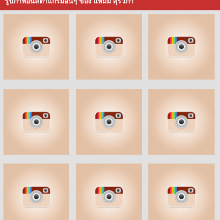
รูปภาพอินสตาแกรมอื่นๆ ของ แหม่ม สุริวิภา