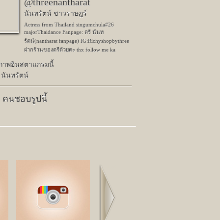
@threenantharat
นันทรัตน์ ชาวราษฎร์
Actress from Thailand singumchula#26
majorThaidance Fanpage: ตรี นันท
รัตน์(nantharat fanpage) IG:Richyshopbythree
ฝากร้านของตรีด้วยคะ thx follow me ka
ปภาพอินสตาแกรมนี้
 นันทรัตน์
0 คนชอบรูปนี้
Next