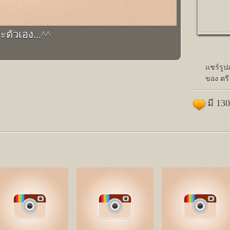
ะตัวเอง...^^
แชร์รู
ของ ตรี
มี 13