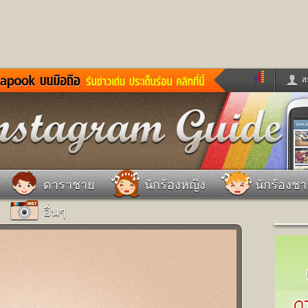
ส
ด่วน
ข่าวสั้น
ข่าวดารา
ร
หนังใหม่
ฟังเพลง
หมากรุกไทย
แชทหมากฮอส
จหวย
ผู้หญิง
แต่งงาน
วง
ทำนายฝัน
สุขภาพ
ดาราชาย
นักร้องหญิง
นักร้องช
าย
ผลบอล
บ้านและการตกแต
อื่นๆ
ชิมแวะพัก
กลอน
iCare
ionary
เช็คความเร็วเน็ต
iPhone
ter
อินสตาแกรมดารา
MSN