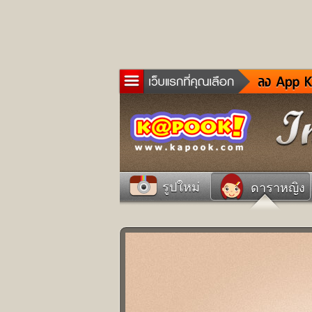
ข่าว
ละค
เกม
ตรว
ดูด
รูปใหม่
ดาราหญิง
ผู้ช
แวะ
dict
Twit