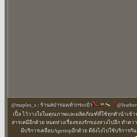
@maples_s : ร้านสปารองเท้ากระเป๋า
@leathers
เปิ้ล ไว้วางใจในคุณภาพเเละผลิตภัณฑ์ที่ใช้ทุกตัวนำเข้า
สารเคมีอีกด้วย หมดห่วงเรื่องของรักของหวงไปอีก ทำ
มีบริการเคลือบAgestopอีกด้วย ดียังไงไปใช้บริการกันเ