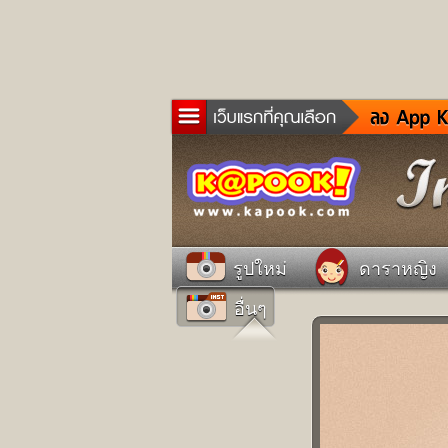
ข่าว
ละค
เกม
ตรว
ดูด
รูปใหม่
ดาราหญิง
ผู้ช
อื่นๆ
แวะ
dict
Twit