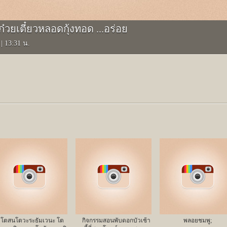
ก๋วยเตี๋ยวหลอดกุ้งทอด ...อร่อย
8
|
13:31 น.
โตสนโตวะระธัมเวนะ โต
กิจกรรมสอนพับดอกบัวเช้า
พลอยชมพู;