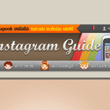
ส
ด่วน
ข่าวสั้น
ข่าวดารา
ร
หนังใหม่
ฟังเพลง
หมากรุกไทย
แชทหมากฮอส
จหวย
ผู้หญิง
แต่งงาน
วง
ทำนายฝัน
สุขภาพ
ดาราชาย
นักร้องหญิง
นักร้องชา
าย
ผลบอล
บ้านและการตกแต
ชิมแวะพัก
กลอน
iCare
ionary
เช็คความเร็วเน็ต
iPhone
ter
อินสตาแกรมดารา
MSN