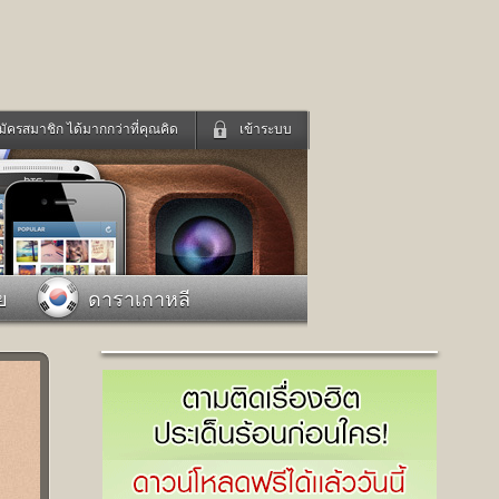
มัครสมาชิก ได้มากกว่าที่คุณคิด
เข้าระบบ
เข้าระบบด้วย User Kapook
ดูทีวี
ฟังวิทยุออนไลน์
Email
Glitter
Password
แม่และเด็ก
สัตว์เลี้ยง
ย
ดาราเกาหลี
่ง
ท่องเที่ยว
การศึกษา
เข้าระบบด้วย Facebook
Facebook