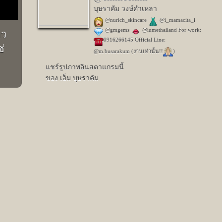
บุษราคัม วงษ์คำเหลา
@nurich_skincare
@i_mamacita_i
@gmgems
@iumethailand For work:
ยว
0916266145 Official Line:
่
@m.busarakum (งานเท่านั้น!!
)
แชร์รูปภาพอินสตาแกรมนี้
ของ เอ็ม บุษราคัม
มี 2,971 คนชอบรูปนี้
Next