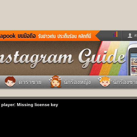
ส
ด่วน
ข่าวสั้น
ข่าวดารา
ร
หนังใหม่
ฟังเพลง
หมากรุกไทย
แชทหมากฮอส
จหวย
ผู้หญิง
แต่งงาน
วง
ทำนายฝัน
สุขภาพ
ดาราชาย
นักร้องหญิง
นักร้องชา
าย
ผลบอล
บ้านและการตกแต
ชิมแวะพัก
กลอน
iCare
ionary
เช็คความเร็วเน็ต
iPhone
p player: Missing license key
ter
อินสตาแกรมดารา
MSN