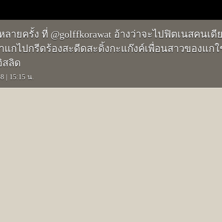
ายครั้ง ที่ @golffkorawat อ้างว่าจะไปฟิตเนสคนเดี
ว่าแกไปกรีดร้องสะดีดสะดิ้งกะแก๊งค์เพื่อนสาวของแกใช
ิสลิด
58
|
15:15 น.