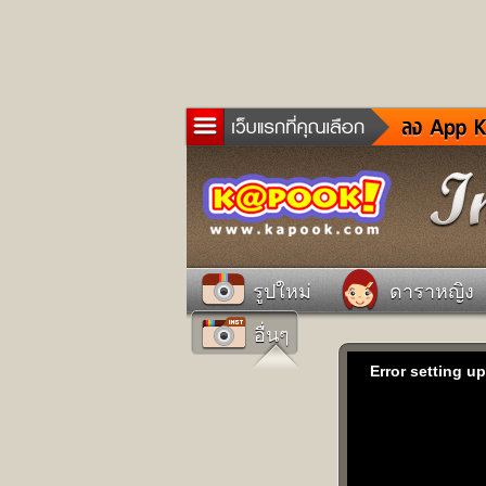
ข่าว
ละค
เกม
ตรว
ดูด
รูปใหม่
ดาราหญิง
ผู้ช
อื่นๆ
แวะ
dict
Error setting u
Twit