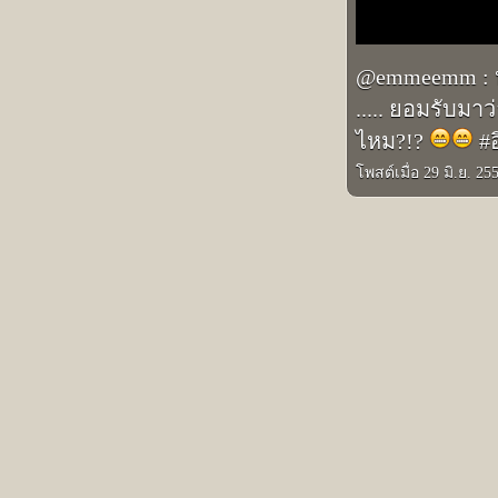
@emmeemm : หล
..... ยอมรับมา
ไหม?!?
#อ
โพสต์เมื่อ 29 มิ.ย. 25
รูปภาพอินสตาแกรมอื่นๆ ของ เอ็ม บุษราคัม
Prev