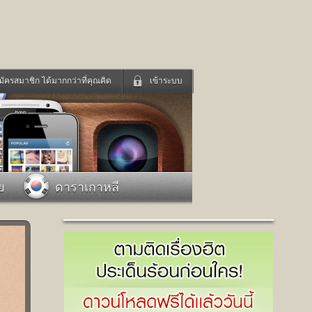
มัครสมาชิก ได้มากกว่าที่คุณคิด
เข้าระบบ
เข้าระบบด้วย User Kapook
ดูทีวี
ฟังวิทยุออนไลน์
Email
Glitter
Password
แม่และเด็ก
สัตว์เลี้ยง
ย
ดาราเกาหลี
่ง
ท่องเที่ยว
การศึกษา
เข้าระบบด้วย Facebook
Facebook