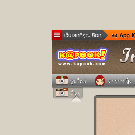
ข่าว
ละค
เกม
ตรว
ดูด
รูปใหม่
ดาราหญิง
ผู้ช
อื่นๆ
แวะ
dict
Twit