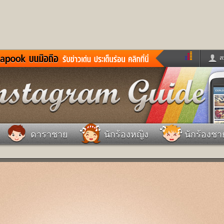
ส
ด่วน
ข่าวสั้น
ข่าวดารา
ร
หนังใหม่
ฟังเพลง
หมากรุกไทย
แชทหมากฮอส
จหวย
ผู้หญิง
แต่งงาน
วง
ทำนายฝัน
สุขภาพ
ดาราชาย
นักร้องหญิง
นักร้องชา
าย
ผลบอล
บ้านและการตกแต
ชิมแวะพัก
กลอน
iCare
ionary
เช็คความเร็วเน็ต
iPhone
ter
อินสตาแกรมดารา
MSN