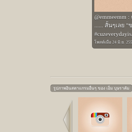
@emmeemm : ตา
...... สั้นๆเล
#cuzeverydayis
โพสต์เมื่อ 24 มิ.ย. 25
รูปภาพอินสตาแกรมอื่นๆ ของ เอ็ม บุษราคัม
Prev