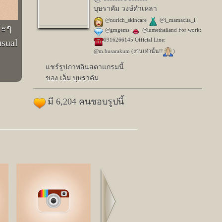
บุษราคัม วงษ์คำเหลา
@nurich_skincare
@i_mamacita_i
อะๆ
@gmgems
@iumethailand For work:
0916266145 Official Line:
sual
@m.busarakum (งานเท่านั้น!!
)
แชร์รูปภาพอินสตาแกรมนี้
ของ เอ็ม บุษราคัม
มี 6,204 คนชอบรูปนี้
Next