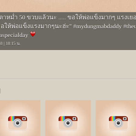
หม่ำ 50 ขวบแล้วนะ ..... ขอให้พ่อแข็งมากๆ แรงเย
ย "ขอให้พ่อแข็งแรงมากๆนะฮ่ะ" #mydungmabdaddy #theu
aspecialday
58
|
18:15 น.