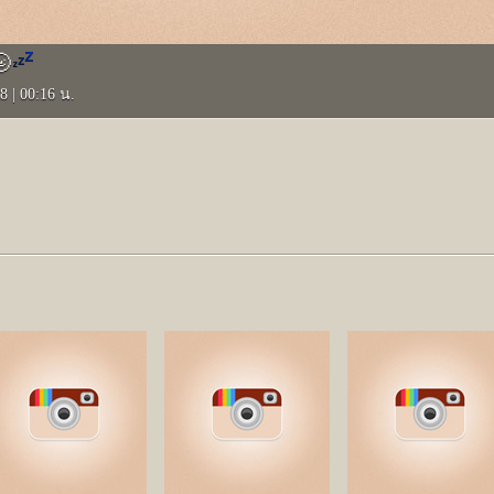
🌝
58
|
00:16 น.