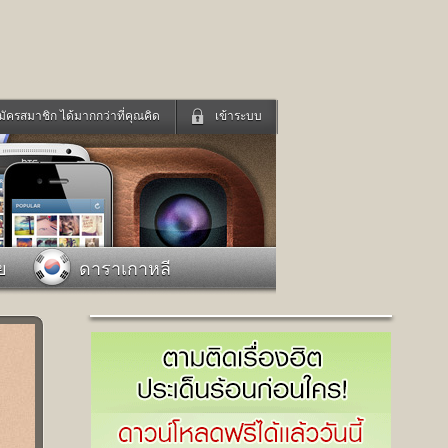
มัครสมาชิก ได้มากกว่าที่คุณคิด
เข้าระบบ
เข้าระบบด้วย User Kapook
ดูทีวี
ฟังวิทยุออนไลน์
Email
Glitter
Password
แม่และเด็ก
สัตว์เลี้ยง
ย
ดาราเกาหลี
่ง
ท่องเที่ยว
การศึกษา
เข้าระบบด้วย Facebook
Facebook