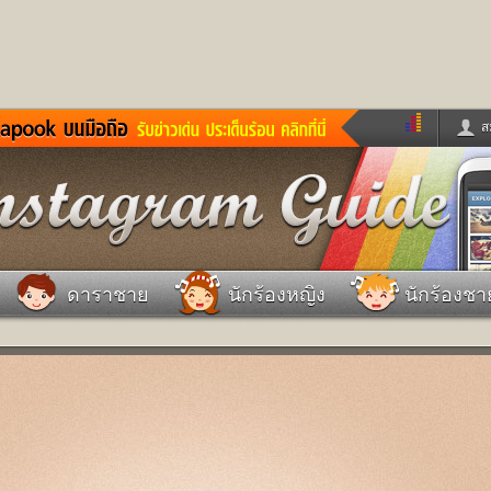
ส
ด่วน
ข่าวสั้น
ข่าวดารา
ร
หนังใหม่
ฟังเพลง
หมากรุกไทย
แชทหมากฮอส
จหวย
ผู้หญิง
แต่งงาน
วง
ทำนายฝัน
สุขภาพ
ดาราชาย
นักร้องหญิง
นักร้องชา
าย
ผลบอล
บ้านและการตกแต
ชิมแวะพัก
กลอน
iCare
ionary
เช็คความเร็วเน็ต
iPhone
ter
อินสตาแกรมดารา
MSN