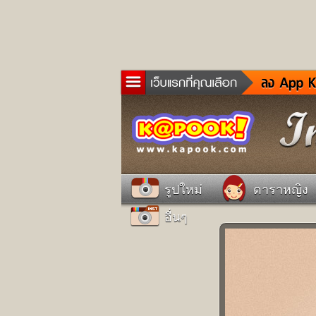
ข่าว
ละค
เกม
ตรว
ดูด
รูปใหม่
ดาราหญิง
ผู้ช
อื่นๆ
แวะ
dict
Twit