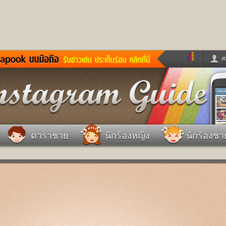
ส
ด่วน
ข่าวสั้น
ข่าวดารา
ร
หนังใหม่
ฟังเพลง
หมากรุกไทย
แชทหมากฮอส
จหวย
ผู้หญิง
แต่งงาน
วง
ทำนายฝัน
สุขภาพ
ดาราชาย
นักร้องหญิง
นักร้องชา
าย
ผลบอล
บ้านและการตกแต
ชิมแวะพัก
กลอน
iCare
ionary
เช็คความเร็วเน็ต
iPhone
ter
อินสตาแกรมดารา
MSN