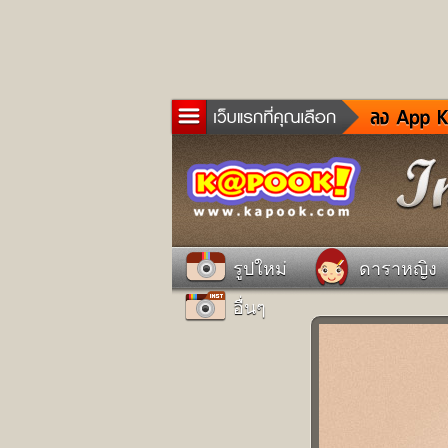
ข่าว
ละค
เกม
ตรว
ดูด
รูปใหม่
ดาราหญิง
ผู้ช
อื่นๆ
แวะ
dict
Twit