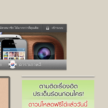
มัครสมาชิก ได้มากกว่าที่คุณคิด
เข้าระบบ
เข้าระบบด้วย User Kapook
ดูทีวี
ฟังวิทยุออนไลน์
Email
Glitter
Password
แม่และเด็ก
สัตว์เลี้ยง
ย
ดาราเกาหลี
่ง
ท่องเที่ยว
การศึกษา
เข้าระบบด้วย Facebook
Facebook