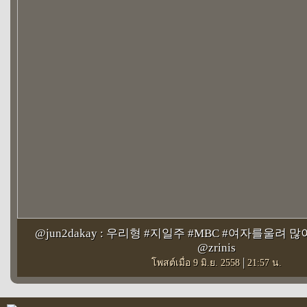
@jun2dakay : 우리형 #지일주 #MBC #여자를울려 
@zrinis
|
โพสต์เมื่อ 9 มิ.ย. 2558
21:57 น.