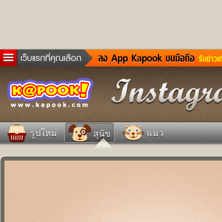
ข่าวด่วน
ละคร
เกม
ตรวจหวย
ดูดวง
รูปใหม่
แมว
สุนัข
ผู้ชาย
แวะชิมแวะพัก
dictionary
Twitter