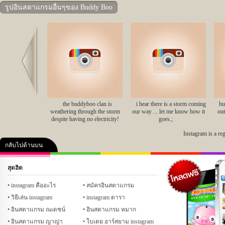
รูปอินสตาแกรมอื่นๆของ Buddy Boo
Prev
the buddyboo clan is
i hear there is a storm coming
bu
weathering through the storm
our way ... let me know how it
out
despite having no electricity!
goes.;
luckily eating does not require
Instagram is a re
any power.;
กลับไปด้านบน
สุดฮิต
คลิป
ภาพ
ปฏิทิน 2556
เฟซบุ๊ก
ทวิต
Glitter
instagram คืออะไร
สมัครอินสตาแกรม
วิธีเล่น instagram
instagram ดารา
อินสตาแกรม ณเดชน์
อินสตาแกรม หมาก
อินสตาแกรม ญาญ่า
ใบเตย อาร์สยาม instagram