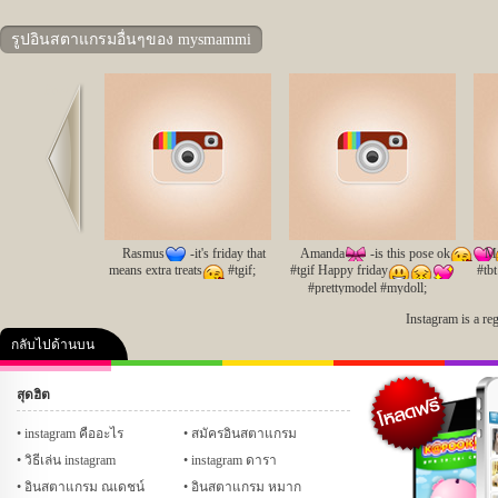
รูปอินสตาแกรมอื่นๆของ mysmammi
Prev
Rasmus
-it's friday that
Amanda
-is this pose ok
Mi
means extra treats
#tgif;
#tgif Happy friday
#tbt
#prettymodel #mydoll;
Instagram is a re
กลับไปด้านบน
สุดฮิต
คลิป
ภาพ
ปฏิทิน 2556
เฟซบุ๊ก
ทวิต
Glitter
instagram คืออะไร
สมัครอินสตาแกรม
วิธีเล่น instagram
instagram ดารา
อินสตาแกรม ณเดชน์
อินสตาแกรม หมาก