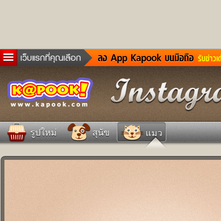
ข่าวด่วน
ละคร
เกม
ตรวจหวย
ดูดวง
รูปใหม่
สุนัข
แมว
ผู้ชาย
แวะชิมแวะพัก
dictionary
Twitter