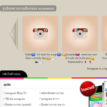
รูปอินสตาแกรมอื่นๆของ mysmammi
Prev
Nalle
-it's time for a nap
Amanda
-mom are sure
R
Have a lovely day
it's only me in the pic
i'm 
#iamnotadiva
🌥
️;
#catswithbowties;
Instagram is a re
กลับไปด้านบน
สุดฮิต
คลิป
ภาพ
ปฏิทิน 2556
เฟซบุ๊ก
ทวิต
Glitter
instagram คืออะไร
สมัครอินสตาแกรม
วิธีเล่น instagram
instagram ดารา
อินสตาแกรม ณเดชน์
อินสตาแกรม หมาก