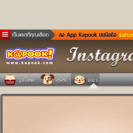
ข่าวด่วน
ละคร
เกม
ตรวจหวย
ดูดวง
รูปใหม่
สุนัข
แมว
ผู้ชาย
แวะชิมแวะพัก
dictionary
Twitter