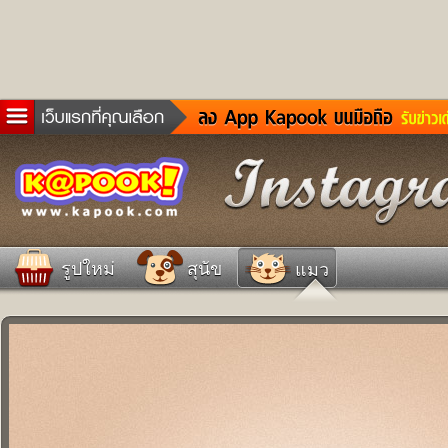
ข่าวด่วน
ละคร
เกม
ตรวจหวย
ดูดวง
รูปใหม่
สุนัข
แมว
ผู้ชาย
แวะชิมแวะพัก
dictionary
Twitter