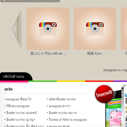
Prev
遊ぶにゃ Play with me...;
視線 Eyes.;
日
Instagram is a re
กลับไปด้านบน
สุดฮิต
คลิป
ภาพ
ปฏิทิน 2556
เฟซบุ๊ก
ทวิต
Glitter
instagram คืออะไร
สมัครอินสตาแกรม
วิธีเล่น instagram
instagram ดารา
อินสตาแกรม ณเดชน์
อินสตาแกรม หมาก
อินสตาแกรม ญาญ่า
ใบเตย อาร์สยาม instagram
อินสตาแกรม อั้ม พัชราภา
instagram ชมพู่