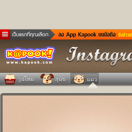
ข่าวด่วน
ละคร
เกม
ตรวจหวย
ดูดวง
รูปใหม่
สุนัข
แมว
ผู้ชาย
แวะชิมแวะพัก
dictionary
Twitter