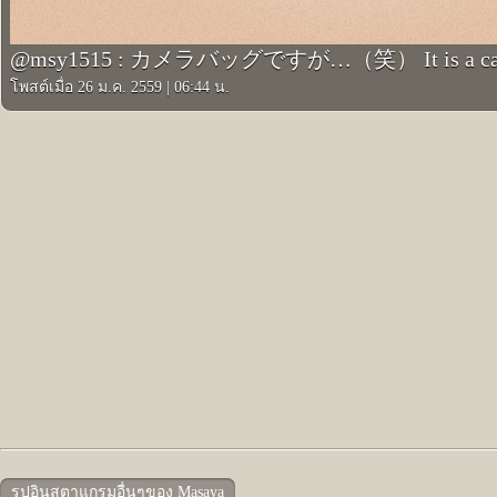
@msy1515 : カメラバッグですが…（笑） It is a came
โพสต์เมื่อ 26 ม.ค. 2559
|
06:44 น.
รูปอินสตาแกรมอื่นๆของ Masaya