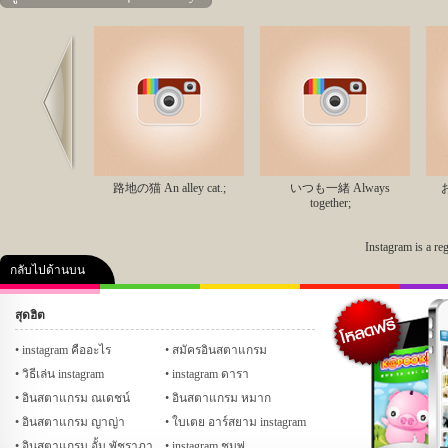
Prev
路地の猫 An alley cat.;
いつも一緒 Always
together;
Instagram is a re
กลับไปด้านบน
สุดฮิต
คลิป
ภาพ
ปฏิทิน 2556
เฟซบุ๊ก
ทวิต
Glitter
instagram คืออะไร
สมัครอินสตาแกรม
วิธีเล่น instagram
instagram ดารา
อินสตาแกรม ณเดชน์
อินสตาแกรม หมาก
อินสตาแกรม ญาญ่า
ใบเตย อาร์สยาม instagram
อินสตาแกรม อั้ม พัชราภา
instagram ชมพู่