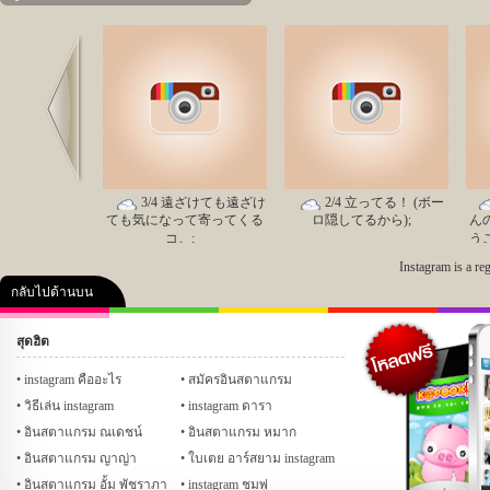
Prev
︎ 3/4 遠ざけても遠ざけ
︎ 2/4 立ってる！ (ボー
ても気になって寄ってくる
ロ隠してるから);
ん
コ。;
う
っ
Instagram is a re
ま
กลับไปด้านบน
に
わ
た
สุดฮิต
し
คลิป
ภาพ
ปฏิทิน 2556
เฟซบุ๊ก
ทวิต
Glitter
Th
instagram คืออะไร
สมัครอินสตาแกรม
mes
วิธีเล่น instagram
instagram ดารา
อินสตาแกรม ณเดชน์
อินสตาแกรม หมาก
อินสตาแกรม ญาญ่า
ใบเตย อาร์สยาม instagram
อินสตาแกรม อั้ม พัชราภา
instagram ชมพู่