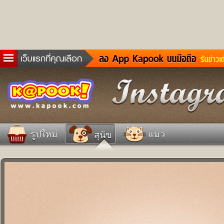
ข่าวด่วน
ละคร
เกม
ตรวจหวย
ดูดวง
รูปใหม่
แมว
สุนัข
ผู้ชาย
แวะชิมแวะพัก
dictionary
Twitter